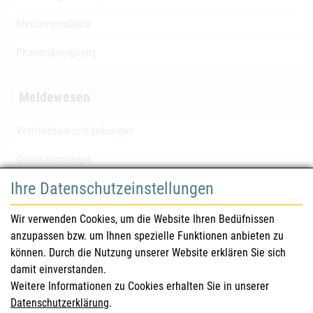
Medizinprodukte
Pharmakovigilanz
Meldewesen
Vertriebseinschränkungen
Qualitätsmängel
Ihre Datenschutzeinstellungen
für Gesundheitsberufe
Wir verwenden Cookies, um die Website Ihren Bedüfnissen
anzupassen bzw. um Ihnen spezielle Funktionen anbieten zu
Sicherheitsinformationen (DHPC)
können. Durch die Nutzung unserer Website erklären Sie sich
Österreichisches Arzneibuch
damit einverstanden.
Weitere Informationen zu Cookies erhalten Sie in unserer
Klinische Prüfungen
Datenschutzerklärung
.