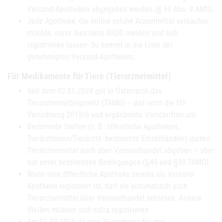
Versand-Apotheken abgegeben werden (§ 59 Abs. 9 AMG).
Jede Apotheke, die online solche Arzneimittel verkaufen
möchte, muss dies beim BASG melden und sich
registrieren lassen. So kommt in die Liste der
genehmigten Versand-Apotheken.
Für Medikamente für Tiere (Tierarzneimittel)
Seit dem 02.01.2024 gilt in Österreich das
Tierarzneimittelgesetz (TAMG) – das setzt die EU-
Verordnung 2019/6 und ergänzende Vorschriften um.
Bestimmte Stellen (z. B. öffentliche Apotheken,
Tierärztinnen/Tierärzte, bestimmte Einzelhändler) dürfen
Tierarzneimittel auch über Versandhandel abgeben – aber
nur unter bestimmten Bedingungen (§49 und §50 TAMG).
Wenn eine öffentliche Apotheke bereits als Versand-
Apotheke registriert ist, darf sie automatisch auch
Tierarzneimittel über Versandhandel anbieten. Andere
Stellen müssen sich extra registrieren.
Am 01.03.2025 ist eine Verordnung für den