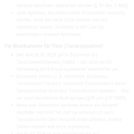
Versand-Apotheken abgegeben werden (§ 59 Abs. 9 AMG).
Jede Apotheke, die online solche Arzneimittel verkaufen
möchte, muss dies beim BASG melden und sich
registrieren lassen. So kommt in die Liste der
genehmigten Versand-Apotheken.
Für Medikamente für Tiere (Tierarzneimittel)
Seit dem 02.01.2024 gilt in Österreich das
Tierarzneimittelgesetz (TAMG) – das setzt die EU-
Verordnung 2019/6 und ergänzende Vorschriften um.
Bestimmte Stellen (z. B. öffentliche Apotheken,
Tierärztinnen/Tierärzte, bestimmte Einzelhändler) dürfen
Tierarzneimittel auch über Versandhandel abgeben – aber
nur unter bestimmten Bedingungen (§49 und §50 TAMG).
Wenn eine öffentliche Apotheke bereits als Versand-
Apotheke registriert ist, darf sie automatisch auch
Tierarzneimittel über Versandhandel anbieten. Andere
Stellen müssen sich extra registrieren.
Am 01.03.2025 ist eine Verordnung für den