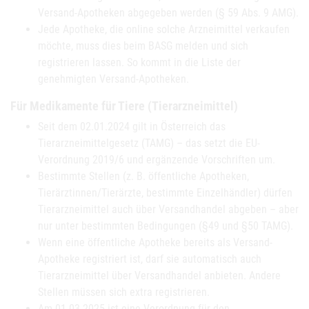
Versand-Apotheken abgegeben werden (§ 59 Abs. 9 AMG).
Jede Apotheke, die online solche Arzneimittel verkaufen
möchte, muss dies beim BASG melden und sich
registrieren lassen. So kommt in die Liste der
genehmigten Versand-Apotheken.
Für Medikamente für Tiere (Tierarzneimittel)
Seit dem 02.01.2024 gilt in Österreich das
Tierarzneimittelgesetz (TAMG) – das setzt die EU-
Verordnung 2019/6 und ergänzende Vorschriften um.
Bestimmte Stellen (z. B. öffentliche Apotheken,
Tierärztinnen/Tierärzte, bestimmte Einzelhändler) dürfen
Tierarzneimittel auch über Versandhandel abgeben – aber
nur unter bestimmten Bedingungen (§49 und §50 TAMG).
Wenn eine öffentliche Apotheke bereits als Versand-
Apotheke registriert ist, darf sie automatisch auch
Tierarzneimittel über Versandhandel anbieten. Andere
Stellen müssen sich extra registrieren.
Am 01.03.2025 ist eine Verordnung für den