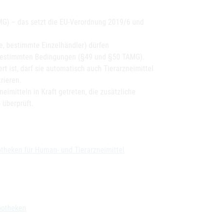
AMG) – das setzt die EU-Verordnung 2019/6 und
te, bestimmte Einzelhändler) dürfen
 bestimmten Bedingungen (§49 und §50 TAMG).
t ist, darf sie automatisch auch Tierarzneimittel
rieren.
imitteln in Kraft getreten, die zusätzliche
 überprüft.
otheken für Human- und Tierarzneimittel
potheken