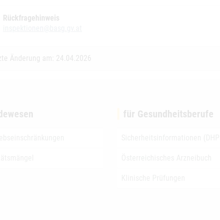
Rückfragehinweis
inspektionen@basg.gv.at
zte Änderung am: 24.04.2026
dewesen
für Gesundheitsberufe
iebseinschränkungen
Sicherheitsinformationen (DHP
tätsmängel
Österreichisches Arzneibuch
Klinische Prüfungen