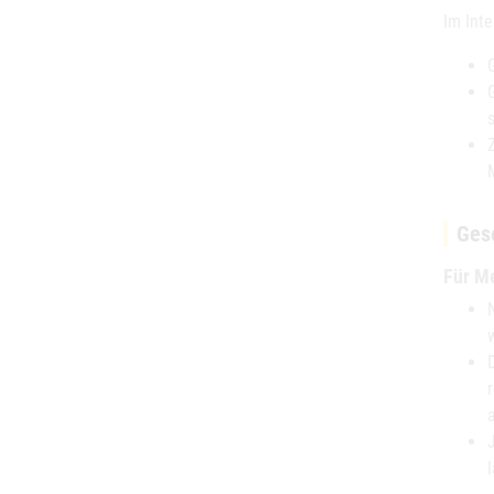
Im Inte
Ges
Für M