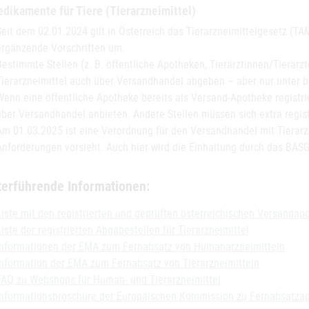
dikamente für Tiere (Tierarzneimittel)
Seit dem 02.01.2024 gilt in Österreich das Tierarzneimittelgesetz (T
ergänzende Vorschriften um.
Bestimmte Stellen (z. B. öffentliche Apotheken, Tierärztinnen/Tierärz
Tierarzneimittel auch über Versandhandel abgeben – aber nur unter
Wenn eine öffentliche Apotheke bereits als Versand-Apotheke registrier
über Versandhandel anbieten. Andere Stellen müssen sich extra regist
Am 01.03.2025 ist eine Verordnung für den Versandhandel mit Tierarzne
Anforderungen vorsieht. Auch hier wird die Einhaltung durch das BASG
terführende Informationen:
Liste mit den registrierten und geprüften österreichischen Versandap
Liste der registrierten Abgabestellen für Tierarzneimittel
Informationen der EMA zum Fernabsatz von Humanarzneimitteln
Information der EMA zum Fernabsatz von Tierarzneimitteln
FAQ zu Webshops für Human- und Tierarzneimittel
Informationsbroschüre der Europäischen Kommission zu Fernabsatza