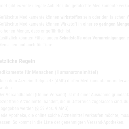
rnet gibt es viele illegale Anbieter, die gefälschte Medikamente verka
Gefälschte Medikamente können
wirkstofflos
sein oder den falschen W
Gefälschte Medikamente können Wirkstoff in einer
so geringen Meng
so hohen Menge, dass er gefährlich ist.
Zusätzlich könnten Fälschungen
Schadstoffe oder Verunreinigungen
e
Menschen und auch für Tiere.
etzliche Regeln
edikamente für Menschen (Humanarzneimittel)
Nach dem Arzneimittelgesetz (AMG) dürfen Medikamente normalerwei
werden.
Der Versandhandel (Online-Versand) ist mit einer Ausnahme grundsät
rezeptfreie Arzneimittel handelt, die in Österreich zugelassen sind, d
abgegeben werden (§ 59 Abs. 9 AMG).
Jede Apotheke, die online solche Arzneimittel verkaufen möchte, mus
lassen. So kommt in die Liste der genehmigten Versand-Apotheken.