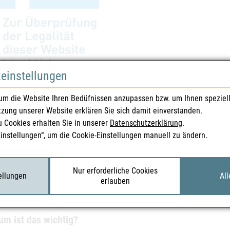
zeinstellungen
itslogo für Abgabeberechtige von Tierarzneimitteln mit österreichischer Landes
um die Website Ihren Bedüfnissen anzupassen bzw. um Ihnen speziel
tzung unserer Website erklären Sie sich damit einverstanden.
sollten Sie beim Online-Kauf prüfen?
u Cookies erhalten Sie in unserer
Datenschutzerklärung
.
Sie Medikamente online bestellen, achten Sie auf die folgenden Punkt
Einstellungen“, um die Cookie-Einstellungen manuell zu ändern.
Sehen Sie nach dem grünen/blauen Sicherheitslogo.
Prüfen Sie die Flagge im Logo: Für österreichische Anbieter sollte d
Nur erforderliche Cookies
tellungen
All
Klicken Sie – falls möglich – auf das Logo und schauen Sie in der Liste 
erlauben
wenn das in Ordnung ist, ist der Einkauf empfehlenswert.
m ist das wichtig?