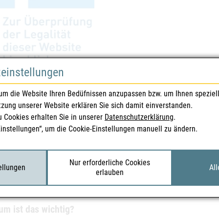
zeinstellungen
itslogo für Abgabeberechtige von Tierarzneimitteln mit österreichischer Landes
um die Website Ihren Bedüfnissen anzupassen bzw. um Ihnen speziel
tzung unserer Website erklären Sie sich damit einverstanden.
sollten Sie beim Online-Kauf prüfen?
u Cookies erhalten Sie in unserer
Datenschutzerklärung
.
Sie Medikamente online bestellen, achten Sie auf die folgenden Punkt
Einstellungen“, um die Cookie-Einstellungen manuell zu ändern.
Sehen Sie nach dem grünen/blauen Sicherheitslogo.
Prüfen Sie die Flagge im Logo: Für österreichische Anbieter sollte d
Nur erforderliche Cookies
tellungen
All
Klicken Sie – falls möglich – auf das Logo und schauen Sie in der Liste 
erlauben
wenn das in Ordnung ist, ist der Einkauf empfehlenswert.
m ist das wichtig?