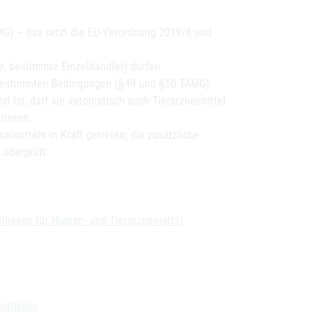
AMG) – das setzt die EU-Verordnung 2019/6 und
te, bestimmte Einzelhändler) dürfen
 bestimmten Bedingungen (§49 und §50 TAMG).
t ist, darf sie automatisch auch Tierarzneimittel
rieren.
imitteln in Kraft getreten, die zusätzliche
 überprüft.
otheken für Human- und Tierarzneimittel
potheken