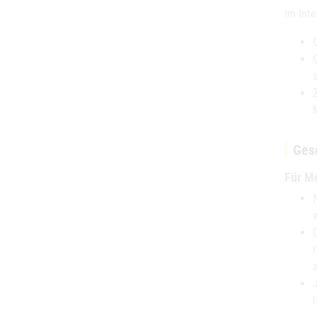
Im Inte
Ges
Für M