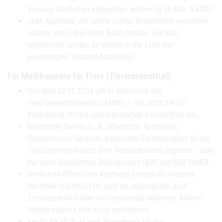
Versand-Apotheken abgegeben werden (§ 59 Abs. 9 AMG).
Jede Apotheke, die online solche Arzneimittel verkaufen
möchte, muss dies beim BASG melden und sich
registrieren lassen. So kommt in die Liste der
genehmigten Versand-Apotheken.
Für Medikamente für Tiere (Tierarzneimittel)
Seit dem 02.01.2024 gilt in Österreich das
Tierarzneimittelgesetz (TAMG) – das setzt die EU-
Verordnung 2019/6 und ergänzende Vorschriften um.
Bestimmte Stellen (z. B. öffentliche Apotheken,
Tierärztinnen/Tierärzte, bestimmte Einzelhändler) dürfen
Tierarzneimittel auch über Versandhandel abgeben – aber
nur unter bestimmten Bedingungen (§49 und §50 TAMG).
Wenn eine öffentliche Apotheke bereits als Versand-
Apotheke registriert ist, darf sie automatisch auch
Tierarzneimittel über Versandhandel anbieten. Andere
Stellen müssen sich extra registrieren.
Am 01.03.2025 ist eine Verordnung für den