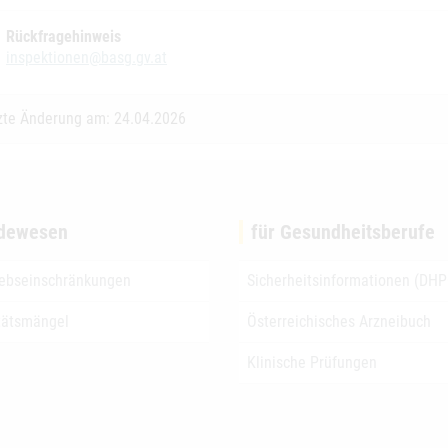
Rückfragehinweis
inspektionen@basg.gv.at
zte Änderung am: 24.04.2026
dewesen
für Gesundheitsberufe
iebseinschränkungen
Sicherheitsinformationen (DHP
tätsmängel
Österreichisches Arzneibuch
Klinische Prüfungen