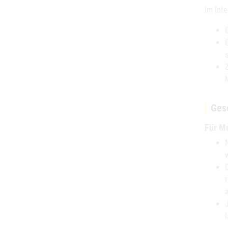
Im Inte
Ges
Für M