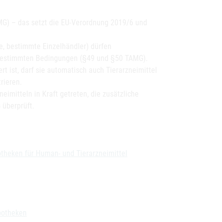
AMG) – das setzt die EU-Verordnung 2019/6 und
te, bestimmte Einzelhändler) dürfen
 bestimmten Bedingungen (§49 und §50 TAMG).
t ist, darf sie automatisch auch Tierarzneimittel
rieren.
imitteln in Kraft getreten, die zusätzliche
 überprüft.
otheken für Human- und Tierarzneimittel
potheken