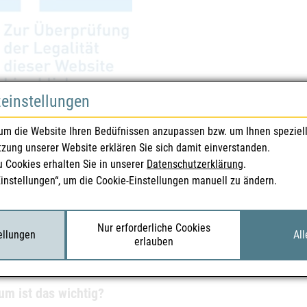
zeinstellungen
itslogo für Abgabeberechtige von Tierarzneimitteln mit österreichischer Landes
um die Website Ihren Bedüfnissen anzupassen bzw. um Ihnen speziel
tzung unserer Website erklären Sie sich damit einverstanden.
sollten Sie beim Online-Kauf prüfen?
u Cookies erhalten Sie in unserer
Datenschutzerklärung
.
Sie Medikamente online bestellen, achten Sie auf die folgenden Punkt
Einstellungen“, um die Cookie-Einstellungen manuell zu ändern.
Sehen Sie nach dem grünen/blauen Sicherheitslogo.
Prüfen Sie die Flagge im Logo: Für österreichische Anbieter sollte d
Nur erforderliche Cookies
tellungen
All
Klicken Sie – falls möglich – auf das Logo und schauen Sie in der Liste 
erlauben
wenn das in Ordnung ist, ist der Einkauf empfehlenswert.
m ist das wichtig?