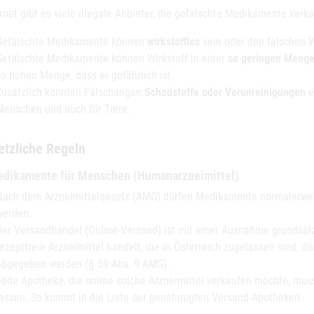
rnet gibt es viele illegale Anbieter, die gefälschte Medikamente verka
Gefälschte Medikamente können
wirkstofflos
sein oder den falschen W
Gefälschte Medikamente können Wirkstoff in einer
so geringen Meng
so hohen Menge, dass er gefährlich ist.
Zusätzlich könnten Fälschungen
Schadstoffe oder Verunreinigungen
e
Menschen und auch für Tiere.
etzliche Regeln
edikamente für Menschen (Humanarzneimittel)
Nach dem Arzneimittelgesetz (AMG) dürfen Medikamente normalerwei
werden.
Der Versandhandel (Online-Versand) ist mit einer Ausnahme grundsät
rezeptfreie Arzneimittel handelt, die in Österreich zugelassen sind, d
abgegeben werden (§ 59 Abs. 9 AMG).
Jede Apotheke, die online solche Arzneimittel verkaufen möchte, mus
lassen. So kommt in die Liste der genehmigten Versand-Apotheken.