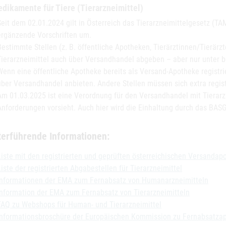
dikamente für Tiere (Tierarzneimittel)
Seit dem 02.01.2024 gilt in Österreich das Tierarzneimittelgesetz (T
ergänzende Vorschriften um.
Bestimmte Stellen (z. B. öffentliche Apotheken, Tierärztinnen/Tierärz
Tierarzneimittel auch über Versandhandel abgeben – aber nur unter
Wenn eine öffentliche Apotheke bereits als Versand-Apotheke registrier
über Versandhandel anbieten. Andere Stellen müssen sich extra regist
Am 01.03.2025 ist eine Verordnung für den Versandhandel mit Tierarzne
Anforderungen vorsieht. Auch hier wird die Einhaltung durch das BASG
terführende Informationen:
Liste mit den registrierten und geprüften österreichischen Versandap
Liste der registrierten Abgabestellen für Tierarzneimittel
Informationen der EMA zum Fernabsatz von Humanarzneimitteln
Information der EMA zum Fernabsatz von Tierarzneimitteln
FAQ zu Webshops für Human- und Tierarzneimittel
Informationsbroschüre der Europäischen Kommission zu Fernabsatza