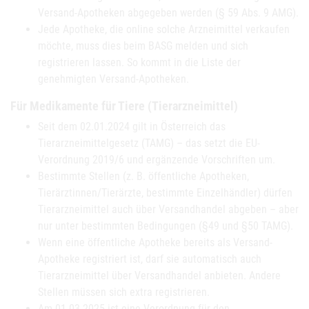
Versand-Apotheken abgegeben werden (§ 59 Abs. 9 AMG).
Jede Apotheke, die online solche Arzneimittel verkaufen
möchte, muss dies beim BASG melden und sich
registrieren lassen. So kommt in die Liste der
genehmigten Versand-Apotheken.
Für Medikamente für Tiere (Tierarzneimittel)
Seit dem 02.01.2024 gilt in Österreich das
Tierarzneimittelgesetz (TAMG) – das setzt die EU-
Verordnung 2019/6 und ergänzende Vorschriften um.
Bestimmte Stellen (z. B. öffentliche Apotheken,
Tierärztinnen/Tierärzte, bestimmte Einzelhändler) dürfen
Tierarzneimittel auch über Versandhandel abgeben – aber
nur unter bestimmten Bedingungen (§49 und §50 TAMG).
Wenn eine öffentliche Apotheke bereits als Versand-
Apotheke registriert ist, darf sie automatisch auch
Tierarzneimittel über Versandhandel anbieten. Andere
Stellen müssen sich extra registrieren.
Am 01.03.2025 ist eine Verordnung für den