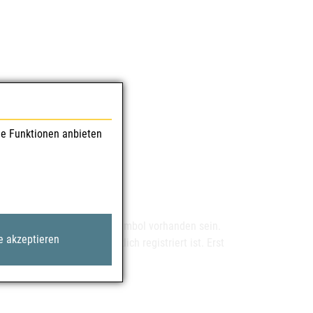
kennung.
le Funktionen anbieten
e:
as österreichische Flaggen-Symbol vorhanden sein.
e akzeptieren
nach, ob der Anbieter wirklich registriert ist. Erst