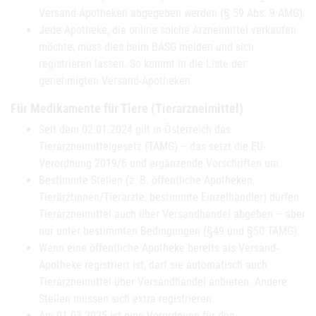
Versand-Apotheken abgegeben werden (§ 59 Abs. 9 AMG).
Jede Apotheke, die online solche Arzneimittel verkaufen
möchte, muss dies beim BASG melden und sich
registrieren lassen. So kommt in die Liste der
genehmigten Versand-Apotheken.
Für Medikamente für Tiere (Tierarzneimittel)
Seit dem 02.01.2024 gilt in Österreich das
Tierarzneimittelgesetz (TAMG) – das setzt die EU-
Verordnung 2019/6 und ergänzende Vorschriften um.
Bestimmte Stellen (z. B. öffentliche Apotheken,
Tierärztinnen/Tierärzte, bestimmte Einzelhändler) dürfen
Tierarzneimittel auch über Versandhandel abgeben – aber
nur unter bestimmten Bedingungen (§49 und §50 TAMG).
Wenn eine öffentliche Apotheke bereits als Versand-
Apotheke registriert ist, darf sie automatisch auch
Tierarzneimittel über Versandhandel anbieten. Andere
Stellen müssen sich extra registrieren.
Am 01.03.2025 ist eine Verordnung für den