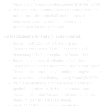
Versand-Apotheken abgegeben werden (§ 59 Abs. 9 AMG).
Jede Apotheke, die online solche Arzneimittel verkaufen
möchte, muss dies beim BASG melden und sich
registrieren lassen. So kommt in die Liste der
genehmigten Versand-Apotheken.
Für Medikamente für Tiere (Tierarzneimittel)
Seit dem 02.01.2024 gilt in Österreich das
Tierarzneimittelgesetz (TAMG) – das setzt die EU-
Verordnung 2019/6 und ergänzende Vorschriften um.
Bestimmte Stellen (z. B. öffentliche Apotheken,
Tierärztinnen/Tierärzte, bestimmte Einzelhändler) dürfen
Tierarzneimittel auch über Versandhandel abgeben – aber
nur unter bestimmten Bedingungen (§49 und §50 TAMG).
Wenn eine öffentliche Apotheke bereits als Versand-
Apotheke registriert ist, darf sie automatisch auch
Tierarzneimittel über Versandhandel anbieten. Andere
Stellen müssen sich extra registrieren.
Am 01.03.2025 ist eine Verordnung für den