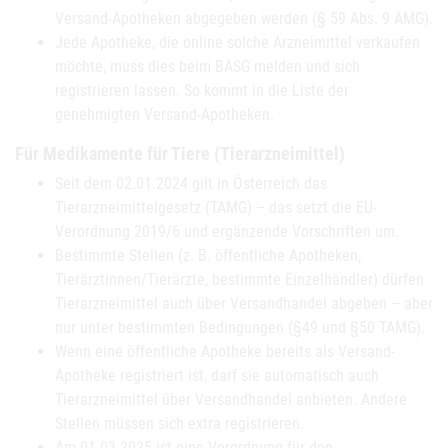
Versand-Apotheken abgegeben werden (§ 59 Abs. 9 AMG).
Jede Apotheke, die online solche Arzneimittel verkaufen
möchte, muss dies beim BASG melden und sich
registrieren lassen. So kommt in die Liste der
genehmigten Versand-Apotheken.
Für Medikamente für Tiere (Tierarzneimittel)
Seit dem 02.01.2024 gilt in Österreich das
Tierarzneimittelgesetz (TAMG) – das setzt die EU-
Verordnung 2019/6 und ergänzende Vorschriften um.
Bestimmte Stellen (z. B. öffentliche Apotheken,
Tierärztinnen/Tierärzte, bestimmte Einzelhändler) dürfen
Tierarzneimittel auch über Versandhandel abgeben – aber
nur unter bestimmten Bedingungen (§49 und §50 TAMG).
Wenn eine öffentliche Apotheke bereits als Versand-
Apotheke registriert ist, darf sie automatisch auch
Tierarzneimittel über Versandhandel anbieten. Andere
Stellen müssen sich extra registrieren.
Am 01.03.2025 ist eine Verordnung für den