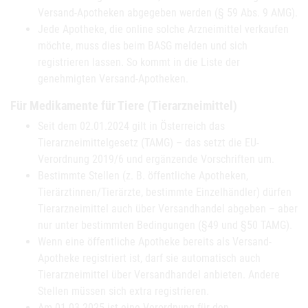
Versand-Apotheken abgegeben werden (§ 59 Abs. 9 AMG).
Jede Apotheke, die online solche Arzneimittel verkaufen
möchte, muss dies beim BASG melden und sich
registrieren lassen. So kommt in die Liste der
genehmigten Versand-Apotheken.
Für Medikamente für Tiere (Tierarzneimittel)
Seit dem 02.01.2024 gilt in Österreich das
Tierarzneimittelgesetz (TAMG) – das setzt die EU-
Verordnung 2019/6 und ergänzende Vorschriften um.
Bestimmte Stellen (z. B. öffentliche Apotheken,
Tierärztinnen/Tierärzte, bestimmte Einzelhändler) dürfen
Tierarzneimittel auch über Versandhandel abgeben – aber
nur unter bestimmten Bedingungen (§49 und §50 TAMG).
Wenn eine öffentliche Apotheke bereits als Versand-
Apotheke registriert ist, darf sie automatisch auch
Tierarzneimittel über Versandhandel anbieten. Andere
Stellen müssen sich extra registrieren.
Am 01.03.2025 ist eine Verordnung für den