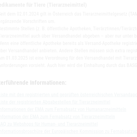
dikamente für Tiere (Tierarzneimittel)
Seit dem 02.01.2024 gilt in Österreich das Tierarzneimittelgesetz (T
ergänzende Vorschriften um.
Bestimmte Stellen (z. B. öffentliche Apotheken, Tierärztinnen/Tierärz
Tierarzneimittel auch über Versandhandel abgeben – aber nur unter
Wenn eine öffentliche Apotheke bereits als Versand-Apotheke registrier
über Versandhandel anbieten. Andere Stellen müssen sich extra regist
Am 01.03.2025 ist eine Verordnung für den Versandhandel mit Tierarzne
Anforderungen vorsieht. Auch hier wird die Einhaltung durch das BASG
terführende Informationen:
Liste mit den registrierten und geprüften österreichischen Versandap
Liste der registrierten Abgabestellen für Tierarzneimittel
Informationen der EMA zum Fernabsatz von Humanarzneimitteln
Information der EMA zum Fernabsatz von Tierarzneimitteln
FAQ zu Webshops für Human- und Tierarzneimittel
Informationsbroschüre der Europäischen Kommission zu Fernabsatza