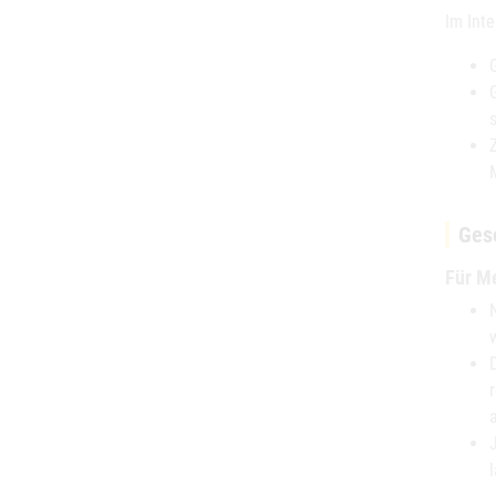
Im Inte
Ges
Für M