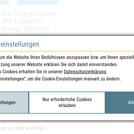
zeinstellungen
itslogo für Abgabeberechtige von Tierarzneimitteln mit österreichischer Landes
um die Website Ihren Bedüfnissen anzupassen bzw. um Ihnen speziel
tzung unserer Website erklären Sie sich damit einverstanden.
sollten Sie beim Online-Kauf prüfen?
u Cookies erhalten Sie in unserer
Datenschutzerklärung
.
Sie Medikamente online bestellen, achten Sie auf die folgenden Punkt
Einstellungen“, um die Cookie-Einstellungen manuell zu ändern.
Sehen Sie nach dem grünen/blauen Sicherheitslogo.
Prüfen Sie die Flagge im Logo: Für österreichische Anbieter sollte d
Nur erforderliche Cookies
tellungen
All
Klicken Sie – falls möglich – auf das Logo und schauen Sie in der Liste 
erlauben
wenn das in Ordnung ist, ist der Einkauf empfehlenswert.
m ist das wichtig?