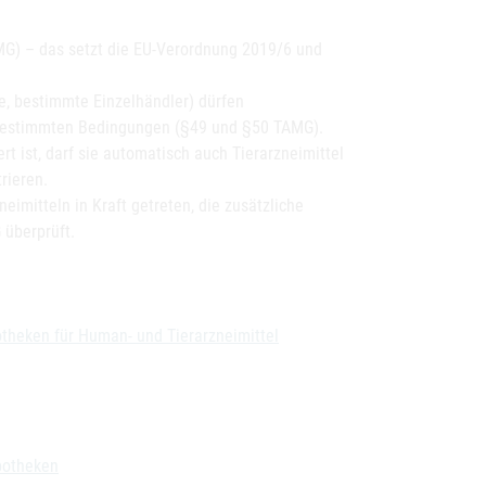
AMG) – das setzt die EU-Verordnung 2019/6 und
te, bestimmte Einzelhändler) dürfen
 bestimmten Bedingungen (§49 und §50 TAMG).
t ist, darf sie automatisch auch Tierarzneimittel
rieren.
imitteln in Kraft getreten, die zusätzliche
 überprüft.
otheken für Human- und Tierarzneimittel
potheken