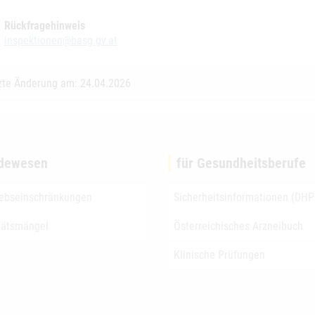
Rückfragehinweis
inspektionen@basg.gv.at
zte Änderung am: 24.04.2026
dewesen
für Gesundheitsberufe
iebseinschränkungen
Sicherheitsinformationen (DHP
tätsmängel
Österreichisches Arzneibuch
Klinische Prüfungen