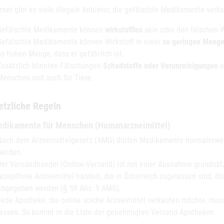
rnet gibt es viele illegale Anbieter, die gefälschte Medikamente verka
Gefälschte Medikamente können
wirkstofflos
sein oder den falschen W
Gefälschte Medikamente können Wirkstoff in einer
so geringen Meng
so hohen Menge, dass er gefährlich ist.
Zusätzlich könnten Fälschungen
Schadstoffe oder Verunreinigungen
e
Menschen und auch für Tiere.
etzliche Regeln
edikamente für Menschen (Humanarzneimittel)
Nach dem Arzneimittelgesetz (AMG) dürfen Medikamente normalerwei
werden.
Der Versandhandel (Online-Versand) ist mit einer Ausnahme grundsät
rezeptfreie Arzneimittel handelt, die in Österreich zugelassen sind, d
abgegeben werden (§ 59 Abs. 9 AMG).
Jede Apotheke, die online solche Arzneimittel verkaufen möchte, mus
lassen. So kommt in die Liste der genehmigten Versand-Apotheken.