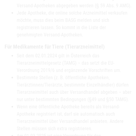
Versand-Apotheken abgegeben werden (§ 59 Abs. 9 AMG).
Jede Apotheke, die online solche Arzneimittel verkaufen
möchte, muss dies beim BASG melden und sich
registrieren lassen. So kommt in die Liste der
genehmigten Versand-Apotheken.
Für Medikamente für Tiere (Tierarzneimittel)
Seit dem 02.01.2024 gilt in Österreich das
Tierarzneimittelgesetz (TAMG) – das setzt die EU-
Verordnung 2019/6 und ergänzende Vorschriften um.
Bestimmte Stellen (z. B. öffentliche Apotheken,
Tierärztinnen/Tierärzte, bestimmte Einzelhändler) dürfen
Tierarzneimittel auch über Versandhandel abgeben – aber
nur unter bestimmten Bedingungen (§49 und §50 TAMG).
Wenn eine öffentliche Apotheke bereits als Versand-
Apotheke registriert ist, darf sie automatisch auch
Tierarzneimittel über Versandhandel anbieten. Andere
Stellen müssen sich extra registrieren.
Am 01.03.2025 ist eine Verordnung für den