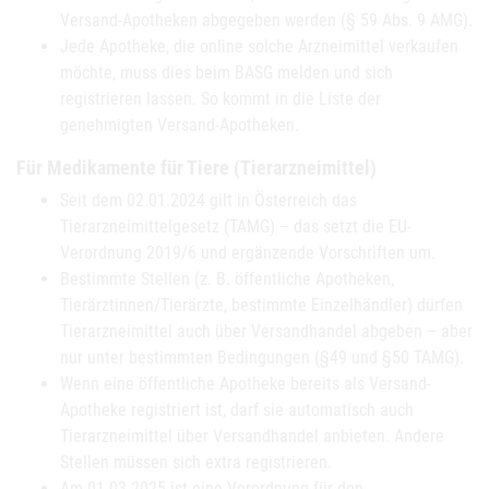
Versand-Apotheken abgegeben werden (§ 59 Abs. 9 AMG).
Jede Apotheke, die online solche Arzneimittel verkaufen
möchte, muss dies beim BASG melden und sich
registrieren lassen. So kommt in die Liste der
genehmigten Versand-Apotheken.
Für Medikamente für Tiere (Tierarzneimittel)
Seit dem 02.01.2024 gilt in Österreich das
Tierarzneimittelgesetz (TAMG) – das setzt die EU-
Verordnung 2019/6 und ergänzende Vorschriften um.
Bestimmte Stellen (z. B. öffentliche Apotheken,
Tierärztinnen/Tierärzte, bestimmte Einzelhändler) dürfen
Tierarzneimittel auch über Versandhandel abgeben – aber
nur unter bestimmten Bedingungen (§49 und §50 TAMG).
Wenn eine öffentliche Apotheke bereits als Versand-
Apotheke registriert ist, darf sie automatisch auch
Tierarzneimittel über Versandhandel anbieten. Andere
Stellen müssen sich extra registrieren.
Am 01.03.2025 ist eine Verordnung für den