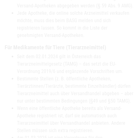
Versand-Apotheken abgegeben werden (§ 59 Abs. 9 AMG).
Jede Apotheke, die online solche Arzneimittel verkaufen
möchte, muss dies beim BASG melden und sich
registrieren lassen. So kommt in die Liste der
genehmigten Versand-Apotheken.
Für Medikamente für Tiere (Tierarzneimittel)
Seit dem 02.01.2024 gilt in Österreich das
Tierarzneimittelgesetz (TAMG) – das setzt die EU-
Verordnung 2019/6 und ergänzende Vorschriften um.
Bestimmte Stellen (z. B. öffentliche Apotheken,
Tierärztinnen/Tierärzte, bestimmte Einzelhändler) dürfen
Tierarzneimittel auch über Versandhandel abgeben – aber
nur unter bestimmten Bedingungen (§49 und §50 TAMG).
Wenn eine öffentliche Apotheke bereits als Versand-
Apotheke registriert ist, darf sie automatisch auch
Tierarzneimittel über Versandhandel anbieten. Andere
Stellen müssen sich extra registrieren.
Am 01.03.2025 ist eine Verordnung für den