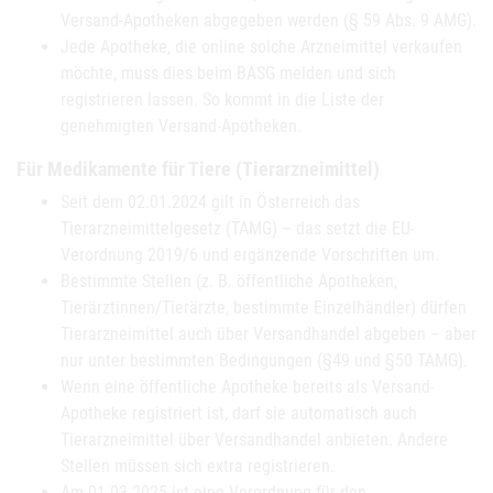
Versand-Apotheken abgegeben werden (§ 59 Abs. 9 AMG).
Jede Apotheke, die online solche Arzneimittel verkaufen
möchte, muss dies beim BASG melden und sich
registrieren lassen. So kommt in die Liste der
genehmigten Versand-Apotheken.
Für Medikamente für Tiere (Tierarzneimittel)
Seit dem 02.01.2024 gilt in Österreich das
Tierarzneimittelgesetz (TAMG) – das setzt die EU-
Verordnung 2019/6 und ergänzende Vorschriften um.
Bestimmte Stellen (z. B. öffentliche Apotheken,
Tierärztinnen/Tierärzte, bestimmte Einzelhändler) dürfen
Tierarzneimittel auch über Versandhandel abgeben – aber
nur unter bestimmten Bedingungen (§49 und §50 TAMG).
Wenn eine öffentliche Apotheke bereits als Versand-
Apotheke registriert ist, darf sie automatisch auch
Tierarzneimittel über Versandhandel anbieten. Andere
Stellen müssen sich extra registrieren.
Am 01.03.2025 ist eine Verordnung für den