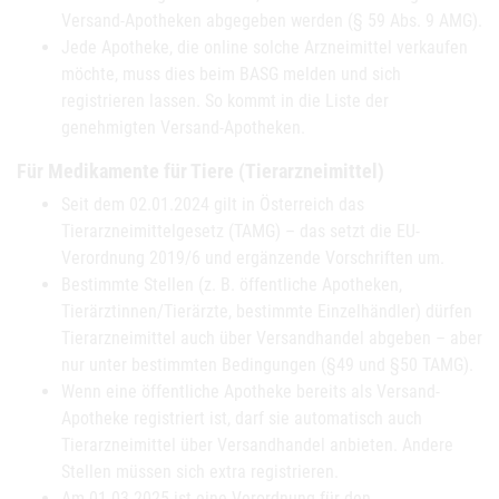
Versand-Apotheken abgegeben werden (§ 59 Abs. 9 AMG).
Jede Apotheke, die online solche Arzneimittel verkaufen
möchte, muss dies beim BASG melden und sich
registrieren lassen. So kommt in die Liste der
genehmigten Versand-Apotheken.
Für Medikamente für Tiere (Tierarzneimittel)
Seit dem 02.01.2024 gilt in Österreich das
Tierarzneimittelgesetz (TAMG) – das setzt die EU-
Verordnung 2019/6 und ergänzende Vorschriften um.
Bestimmte Stellen (z. B. öffentliche Apotheken,
Tierärztinnen/Tierärzte, bestimmte Einzelhändler) dürfen
Tierarzneimittel auch über Versandhandel abgeben – aber
nur unter bestimmten Bedingungen (§49 und §50 TAMG).
Wenn eine öffentliche Apotheke bereits als Versand-
Apotheke registriert ist, darf sie automatisch auch
Tierarzneimittel über Versandhandel anbieten. Andere
Stellen müssen sich extra registrieren.
Am 01.03.2025 ist eine Verordnung für den