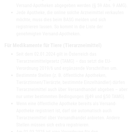
Versand-Apotheken abgegeben werden (§ 59 Abs. 9 AMG).
Jede Apotheke, die online solche Arzneimittel verkaufen
möchte, muss dies beim BASG melden und sich
registrieren lassen. So kommt in die Liste der
genehmigten Versand-Apotheken.
Für Medikamente für Tiere (Tierarzneimittel)
Seit dem 02.01.2024 gilt in Österreich das
Tierarzneimittelgesetz (TAMG) – das setzt die EU-
Verordnung 2019/6 und ergänzende Vorschriften um.
Bestimmte Stellen (z. B. öffentliche Apotheken,
Tierärztinnen/Tierärzte, bestimmte Einzelhändler) dürfen
Tierarzneimittel auch über Versandhandel abgeben – aber
nur unter bestimmten Bedingungen (§49 und §50 TAMG).
Wenn eine öffentliche Apotheke bereits als Versand-
Apotheke registriert ist, darf sie automatisch auch
Tierarzneimittel über Versandhandel anbieten. Andere
Stellen müssen sich extra registrieren.
Am 01.03.2025 ist eine Verordnung für den