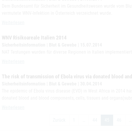
Dem Bundesamt für Sicherheit im Gesundheitswesen wurde vom Blut
vermutete WNV-Infektion in Österreich verzeichnet wurde.
Wahrscheinliche WNV-Infektion Österreich
Weiterlesen
WNV Risikoareale Italien 2014
Sicherheitsinformation | Blut & Gewebe | 15.07.2014
NAT Testungen wurden für diverse Regionen in Italien implementiert
WNV Risikoareale Italien 2014
Weiterlesen
The risk of transmission of Ebola virus via donated blood an
Sicherheitsinformation | Blut & Gewebe | 30.04.2014
The epidemic of Ebola virus disease (EVD) in West Africa in 2014 has
donated blood and blood components, cells, tissues and organs(sub
The risk of transmission of Ebola virus via donated blood and other
Weiterlesen
Zurück
1
…
44
45
46
…