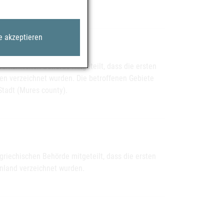
e akzeptieren
umänischen Behörde mitgeteilt, dass die ersten
n verzeichnet wurden. Die betroffenen Gebiete
Stadt (Mures county).
iechischen Behörde mitgeteilt, dass die ersten
nland verzeichnet wurden.