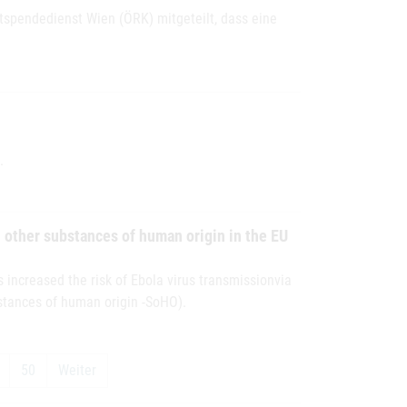
spendedienst Wien (ÖRK) mitgeteilt, dass eine
.
d other substances of human origin in the EU
 increased the risk of Ebola virus transmissionvia
stances of human origin -SoHO).
 substances of human origin in the EU
50
Weiter