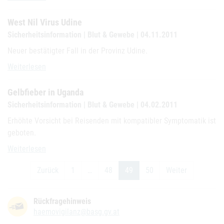
West Nil Virus Udine
Sicherheitsinformation | Blut & Gewebe | 04.11.2011
Neuer bestätigter Fall in der Provinz Udine.
West Nil Virus Udine
Weiterlesen
Gelbfieber in Uganda
Sicherheitsinformation | Blut & Gewebe | 04.02.2011
Erhöhte Vorsicht bei Reisenden mit kompatibler Symptomatik ist
geboten.
Gelbfieber in Uganda
Weiterlesen
Zurück
1
…
48
49
50
Weiter
Rückfragehinweis
haemovigilanz@basg.gv.at