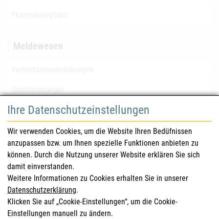
Pharmakovigilanz
Meldewesen
Vertriebseinschränkungen
Qualitätsmängel
Ihre Datenschutzeinstellungen
für Gesundheitsberufe
Wir verwenden Cookies, um die Website Ihren Bedüfnissen
anzupassen bzw. um Ihnen spezielle Funktionen anbieten zu
Sicherheitsinformationen (DHPC)
können. Durch die Nutzung unserer Website erklären Sie sich
Österreichisches Arzneibuch
damit einverstanden.
Weitere Informationen zu Cookies erhalten Sie in unserer
Klinische Prüfungen
Datenschutzerklärung
.
Klicken Sie auf „Cookie-Einstellungen“, um die Cookie-
Einstellungen manuell zu ändern.
für KonsumentInnen