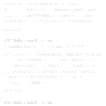
mehrere WNV-Verdachtsfälle für den Raum Wien,
Niederösterreich und Burgenland informiert. Aktuell kann eine
gesicherte humane WNV-Infektion bestätigt werden (keine
Reisetätigkeit, nur Aufenthalte in NÖ und im Burgenland).
WNV Risikoareale Österreich
Weiterlesen
WNV Risikoareale Rumänien
Sicherheitsinformation | Blut & Gewebe | 30.08.2017
Dem Bundesamt für Sicherheit im Gesundheitswesen wurde von
der rumänischen Behörde mitgeteilt, dass in den Regionen
County llfov, County lalomita, County Giurgiu, County Buzau,
County Constanta und County Bacau sowie in der Hauptstadt
Bukarest 10 humane WNV-Infektion (neuro-invasive
Erkrankungen) bestätigt wurden.
WNV Risikoareale Rumänien
Weiterlesen
WNV Risikoareale Rumänien