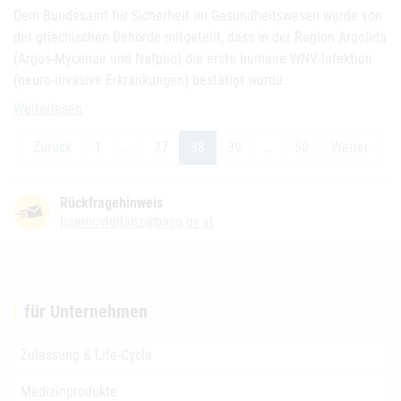
Dem Bundesamt für Sicherheit im Gesundheitswesen wurde von
der griechischen Behörde mitgeteilt, dass in der Region Argolida
(Argos-Mycenae und Nafplio) die erste humane WNV-Infektion
(neuro-invasive Erkrankungen) bestätigt wurde.
WNV Risikoareale Griechenland
Weiterlesen
Zurück
1
…
37
38
39
…
50
Weiter
Rückfragehinweis
haemovigilanz@basg.gv.at
für Unternehmen
Zulassung & Life-Cycle
Medizinprodukte