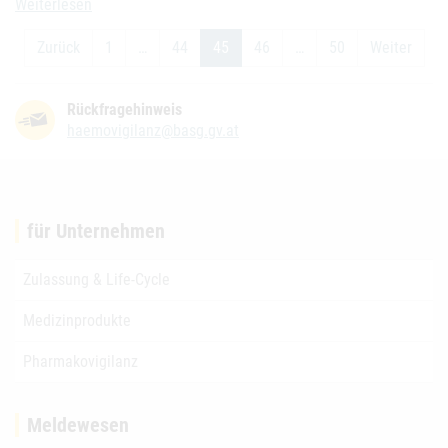
The risk of transmission of Ebola virus via donated blood and othe
Weiterlesen
Zurück
1
…
44
45
46
…
50
Weiter
Rückfragehinweis
haemovigilanz@basg.gv.at
für Unternehmen
Zulassung & Life-Cycle
Medizinprodukte
Pharmakovigilanz
Meldewesen