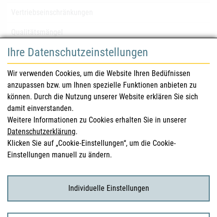
Vertriebseinschränkungen
Qualitätsmängel
Ihre Datenschutzeinstellungen
für Gesundheitsberufe
Wir verwenden Cookies, um die Website Ihren Bedüfnissen
anzupassen bzw. um Ihnen spezielle Funktionen anbieten zu
Sicherheitsinformationen (DHPC)
können. Durch die Nutzung unserer Website erklären Sie sich
Österreichisches Arzneibuch
damit einverstanden.
Weitere Informationen zu Cookies erhalten Sie in unserer
Klinische Prüfungen
Datenschutzerklärung
.
Klicken Sie auf „Cookie-Einstellungen“, um die Cookie-
Einstellungen manuell zu ändern.
für KonsumentInnen
Arzneimittel
Individuelle Einstellungen
Klinische Studien