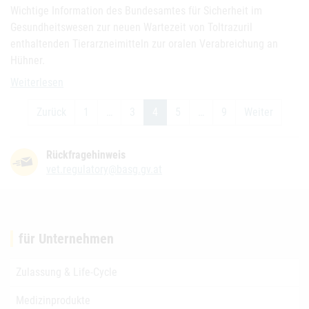
Wichtige Information des Bundesamtes für Sicherheit im
Gesundheitswesen zur neuen Wartezeit von Toltrazuril
enthaltenden Tierarzneimitteln zur oralen Verabreichung an
Hühner.
Information zur neuen Wartezeit von Toltrazuril
Weiterlesen
Zurück
1
…
3
4
5
…
9
Weiter
Rückfragehinweis
vet.regulatory@basg.gv.at
für Unternehmen
Zulassung & Life-Cycle
Medizinprodukte