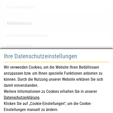
Pharmakovigilanz
Meldewesen
Vertriebseinschränkungen
Qualitätsmängel
Ihre Datenschutzeinstellungen
für Gesundheitsberufe
Wir verwenden Cookies, um die Website Ihren Bedüfnissen
anzupassen bzw. um Ihnen spezielle Funktionen anbieten zu
Sicherheitsinformationen (DHPC)
können. Durch die Nutzung unserer Website erklären Sie sich
Österreichisches Arzneibuch
damit einverstanden.
Weitere Informationen zu Cookies erhalten Sie in unserer
Klinische Prüfungen
Datenschutzerklärung
.
Klicken Sie auf „Cookie-Einstellungen“, um die Cookie-
Einstellungen manuell zu ändern.
für KonsumentInnen