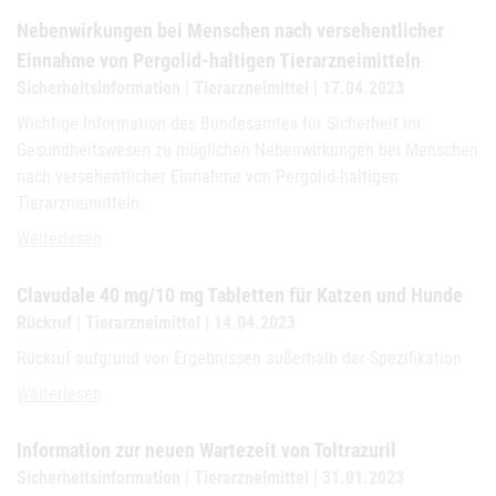
Nebenwirkungen bei Menschen nach versehentlicher
Einnahme von Pergolid-haltigen Tierarzneimitteln
Sicherheitsinformation | Tierarzneimittel | 17.04.2023
Wichtige Information des Bundesamtes für Sicherheit im
Gesundheitswesen zu möglichen Nebenwirkungen bei Menschen
nach versehentlicher Einnahme von Pergolid-haltigen
Tierarzneimitteln.
Nebenwirkungen bei Menschen nach versehentlicher Einnahme von P
Weiterlesen
Clavudale 40 mg/10 mg Tabletten für Katzen und Hunde
Rückruf | Tierarzneimittel | 14.04.2023
Rückruf aufgrund von Ergebnissen außerhalb der Spezifikation
Clavudale 40 mg/10 mg Tabletten für Katzen und Hunde
Weiterlesen
Information zur neuen Wartezeit von Toltrazuril
Sicherheitsinformation | Tierarzneimittel | 31.01.2023