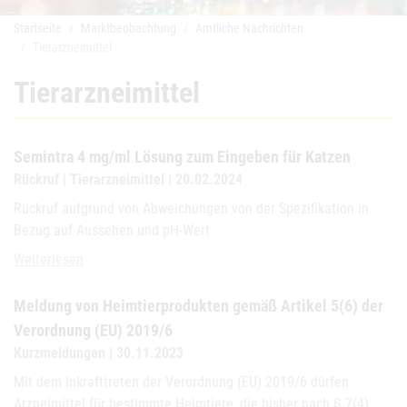
Startseite
Marktbeobachtung
Amtliche Nachrichten
Tierarzneimittel
Tierarzneimittel
Semintra 4 mg/ml Lösung zum Eingeben für Katzen
Rückruf | Tierarzneimittel | 20.02.2024
Rückruf aufgrund von Abweichungen von der Spezifikation in
Bezug auf Aussehen und pH-Wert
Semintra 4 mg/ml Lösung zum Eingeben für Katzen
Weiterlesen
Meldung von Heimtierprodukten gemäß Artikel 5(6) der
Verordnung (EU) 2019/6
Kurzmeldungen | 30.11.2023
Mit dem Inkrafttreten der Verordnung (EU) 2019/6 dürfen
Arzneimittel für bestimmte Heimtiere, die bisher nach § 7(4)