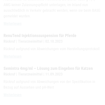
AMG keiner Zulassungspflicht unterlagen, im Inland nun
ausschließlich in Verkehr gebracht werden, wenn sie beim BASG
gemeldet wurden.
Meldung von Heimtierprodukten gemäß Artikel 5(6) der Verordnun
Weiterlesen
RenuTend Injektionssuspension für Pferde
Rückruf | Tierarzneimittel | 02.10.2023
Rückruf aufgrund von Abweichungen vom Herstellungsprotokoll
RenuTend Injektionssuspension für Pferde
Weiterlesen
Semintra 4mg/ml – Lösung zum Eingeben für Katzen
Rückruf | Tierarzneimittel | 11.09.2023
Rückruf aufgrund von Abweichungen von der Spezifikation in
Bezug auf Aussehen und pH-Wert
Semintra 4mg/ml – Lösung zum Eingeben für Katzen
Weiterlesen