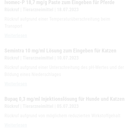
Ivomec-P 18,7 mg/g Paste zum Eingeben für Pferde
Rückruf | Tierarzneimittel | 18.07.2023
Rückruf aufgrund einer Temperaturüberschreitung beim
Transport
Ivomec-P 18,7 mg/g Paste zum Eingeben für Pferde
Weiterlesen
Semintra 10 mg/ml Lösung zum Eingeben für Katzen
Rückruf | Tierarzneimittel | 10.07.2023
Rückruf aufgrund einer Unterschreitung des pH-Wertes und der
Bildung eines Niederschlages
Semintra 10 mg/ml Lösung zum Eingeben für Katzen
Weiterlesen
Bupaq 0,3 mg/ml Injektionslösung für Hunde und Katzen
Rückruf | Tierarzneimittel | 05.07.2023
Rückruf aufgrund von möglichem reduzierten Wirkstoffgehalt
Bupaq 0,3 mg/ml Injektionslösung für Hunde und Katzen
Weiterlesen