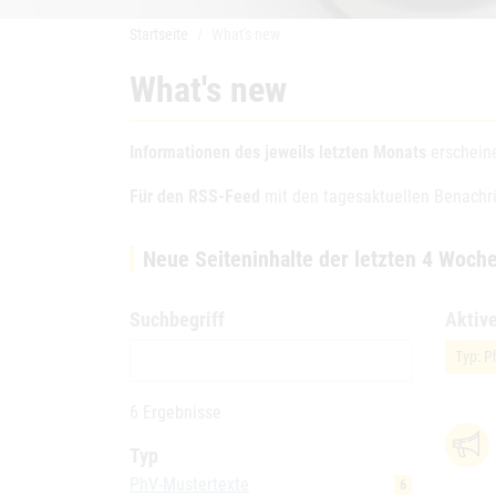
Startseite
What's new
What's new
Informationen des jeweils letzten Monats
erscheine
Für den RSS-Feed
mit den tagesaktuellen Benachri
Neue Seiteninhalte der letzten 4 Woch
Suchbegriff
Aktive
Typ: P
6 Ergebnisse
Typ
PhV-Mustertexte
6