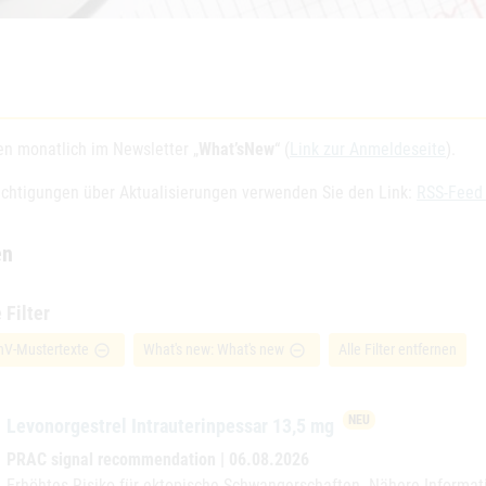
n monatlich im Newsletter „
What’sNew
“ (
Link zur Anmeldeseite
).
chtigungen über Aktualisierungen verwenden Sie den Link:
RSS-Feed
en
 Filter
hV-Mustertexte
What's new: What's new
Alle Filter entfernen
remove_circle_outline
remove_circle_outline
NEU
Levonorgestrel Intrauterinpessar 13,5 mg
PRAC signal recommendation | 06.08.2026
Erhöhtes Risiko für ektopische Schwangerschaften. Nähere Informa