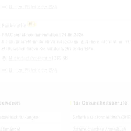
Link zur Website der EMA
link
NEU
Pankreatin
PRAC signal recommendation | 24.06.2026
Risiko für Infektion durch Virusübertragung. Nähere Informationen 
EU Sprachen finden Sie auf der Website der EMA.
Mustertext Pankreatin
| 382 KB
attach_file
Link zur Website der EMA
link
dewesen
für Gesundheitsberufe
iebseinschränkungen
Sicherheitsinformationen (DHP
tätsmängel
Österreichisches Arzneibuch