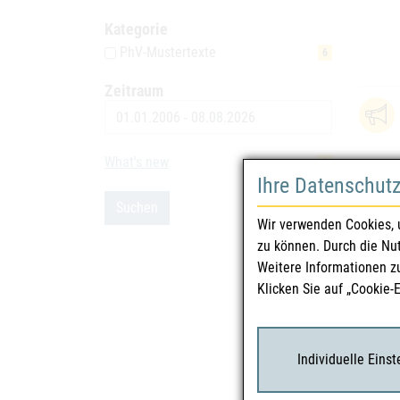
Kategorie
PhV-Mustertexte
6
Zeitraum
Datum
What's new
6
Ihre Datenschut
Suchen
Wir verwenden Cookies, 
zu können. Durch die Nu
Weitere Informationen z
Klicken Sie auf „Cookie-
Individuelle Eins