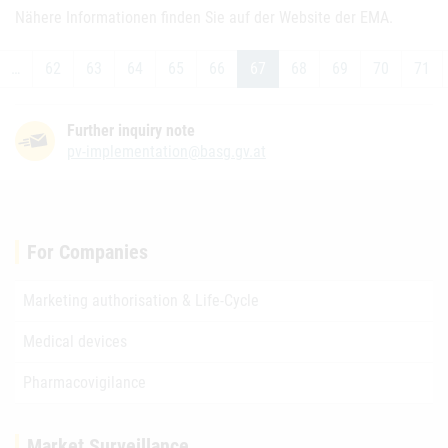
Nähere Informationen finden Sie auf der Website der EMA.
…
62
63
64
65
66
67
68
69
70
71
Further inquiry note
pv-implementation@basg.gv.at
For Companies
Marketing authorisation & Life-Cycle
Medical devices
Pharmacovigilance
Market Surveillance