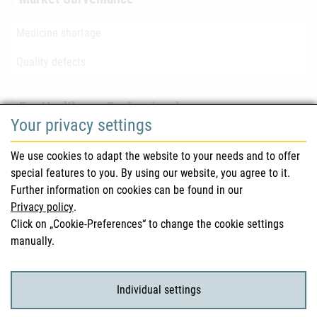
Medicine shortage
Quality defects
For Healthcare Professionals
Your privacy settings
Safety information (DHPC)
We use cookies to adapt the website to your needs and to offer
Austrian Pharmacopoeia
special features to you. By using our website, you agree to it.
Further information on cookies can be found in our
Clinical trials
Privacy policy
.
Click on „Cookie-Preferences“ to change the cookie settings
manually.
For Consumers
Medicinal products
Individual settings
Clinical trials