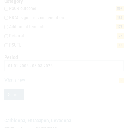
Category
PSUR-outcome
867
PRAC signal recommendation
184
Additional template
175
Referral
75
PSUFU
13
Period
Date
What's new
6
Search
Carbidopa, Entacapon, Levodopa