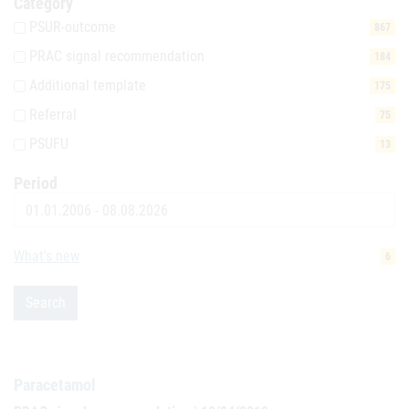
Category
PSUR-outcome
867
PRAC signal recommendation
184
Additional template
175
Referral
75
PSUFU
13
Period
Date
What's new
6
Search
Paracetamol