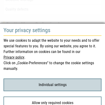
Quality defects
For Healthcare Professionals
Your privacy settings
Safety information (DHPC)
We use cookies to adapt the website to your needs and to offer
Austrian Pharmacopoeia
special features to you. By using our website, you agree to it.
Further information on cookies can be found in our
Clinical trials
Privacy policy
.
Click on „Cookie-Preferences“ to change the cookie settings
manually.
For Consumers
Medicinal products
Individual settings
Clinical trials
Allow only required cookies