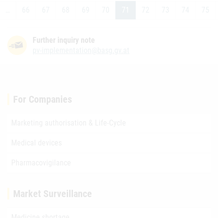
…
66
67
68
69
70
71
72
73
74
75
Further inquiry note
pv-implementation@basg.gv.at
For Companies
Marketing authorisation & Life-Cycle
Medical devices
Pharmacovigilance
Market Surveillance
Medicine shortage