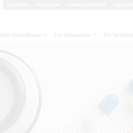
Accessibility
Privacy notice
Freedom of information
Legal notic
rket Surveillance
For Consumers
For Healthc