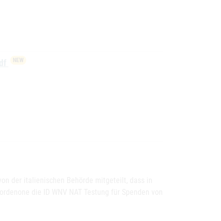
NEW
pdf
 der italienischen Behörde mitgeteilt, dass in
n Pordenone die ID WNV NAT Testung für Spenden von