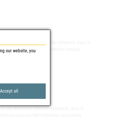
n der französischen Behörde mitgeteilt, dass in
n, im Département Aude und Ardèche humane
ing our website, you
Accept all
n der deutschen Behörde mitgeteilt, dass in
utochthone humane WNV-Infektion verzeichnet