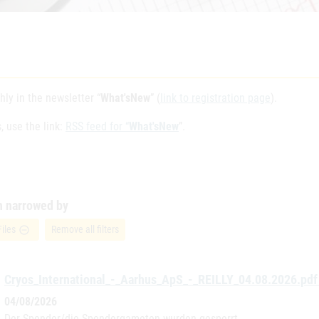
ly in the newsletter “
What'sNew
” (
link to registration page
).
, use the link:
RSS feed for “
What'sNew
”.
h narrowed by
Files
Remove all filters
remove_circle_outline
Cryos_International_-_Aarhus_ApS_-_REILLY_04.08.2026.pd
04/08/2026
Der Spender/die Spendergameten wurden gesperrt.