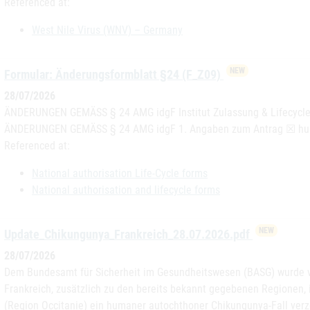
Referenced at:
West Nile Virus (WNV) – Germany
NEW
Formular: Änderungsformblatt §24 (F_Z09)
28/07/2026
ÄNDERUNGEN GEMÄSS § 24 AMG idgF Institut Zulassung & Lifecycl
ÄNDERUNGEN GEMÄSS § 24 AMG idgF 1. Angaben zum Antrag ☒ hum
Referenced at:
National authorisation Life-Cycle forms
National authorisation and lifecycle forms
NEW
Update_Chikungunya_Frankreich_28.07.2026.pdf
28/07/2026
Dem Bundesamt für Sicherheit im Gesundheitswesen (BASG) wurde vo
Frankreich, zusätzlich zu den bereits bekannt gegebenen Regionen, 
(Region Occitanie) ein humaner autochthoner Chikungunya-Fall verz