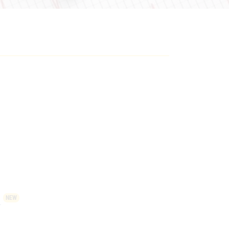
NEW
f