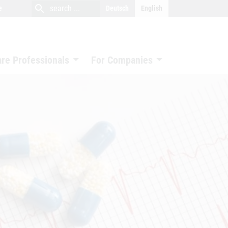
close
search
search
e
Deutsch
English
search
are Professionals
For Companies