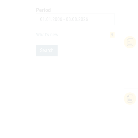
Period
Date
What's new
9
Search