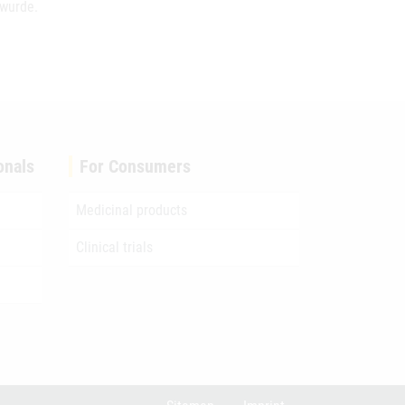
 wurde.
onals
For Consumers
Medicinal products
Clinical trials