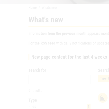
Home
What's new
What's new
Information from the previous month
appears month
For the RSS feed
with daily notifications of updates
New page content for the last 4 weeks
search for
Searc
Type: 
9 results
Type
Files
9