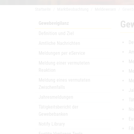
Startseite
Marktbeobachtung
Meldewesen
Gewebe
Gew
Gewebevigilanz
Definition und Ziel
De
Amtliche Nachrichten
Am
Meldungen per eService
Me
Meldung einer vermuteten
Reaktion
Me
Meldung eines vermuteten
Me
Zwischenfalls
Ja
Jahresmeldungen
Tä
Tätigkeitsbericht der
No
Gewebebanken
Eu
Notify Library
FA
Eustite Vigilance Tools