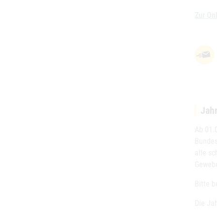
Zur On
Jah
Ab 01.
Bundes
alle s
Gewebe
Bitte b
Die Ja