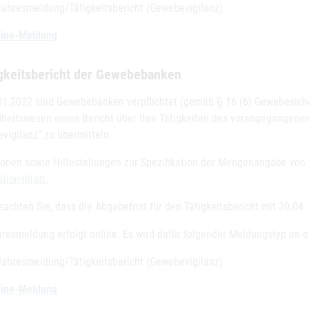
Jahresmeldung/Tätigkeitsbericht (Gewebevigilanz)
line-Meldung
igkeitsbericht der Gewebebanken
01.2022 sind Gewebebanken verpflichtet (gemäß § 16 (6) Gewebesiche
heitswesen einen Bericht über ihre Tätigkeiten des vorangegangene
vigilanz“ zu übermitteln.
tionen sowie Hilfestellungen zur Spezifikation der Mengenangabe von
ationsblatt
.
eachten Sie, dass die Abgabefrist für den Tätigkeitsbericht mit 30.04
hresmeldung erfolgt online. Es wird dafür folgender Meldungstyp im 
Jahresmeldung/Tätigkeitsbericht (Gewebevigilanz)
line-Meldung