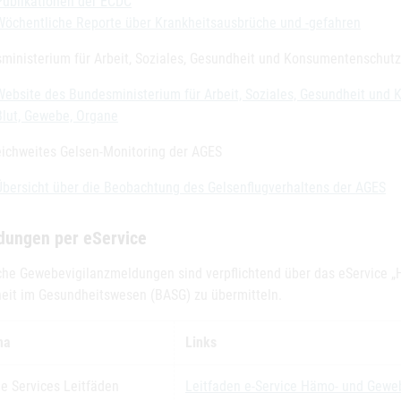
Publikationen der ECDC
Wöchentliche Reporte über Krankheitsausbrüche und -gefahren
ministerium für Arbeit, Soziales, Gesundheit und Konsumentenschutz
Website des Bundesministerium für Arbeit, Soziales, Gesundheit und
Blut, Gewebe, Organe
eichweites Gelsen-Monitoring der AGES
Übersicht über die Beobachtung des Gelsenflugverhaltens der AGES
dungen per eService
che Gewebevigilanzmeldungen sind verpflichtend über das eService 
heit im Gesundheitswesen (BASG) zu übermitteln.
ma
Links
ne Services Leitfäden
Leitfaden e-Service Hämo- und Gewe