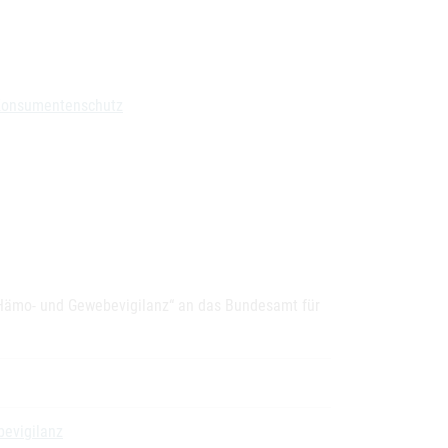
 Konsumentenschutz
„Hämo- und Gewebevigilanz“ an das Bundesamt für
bevigilanz