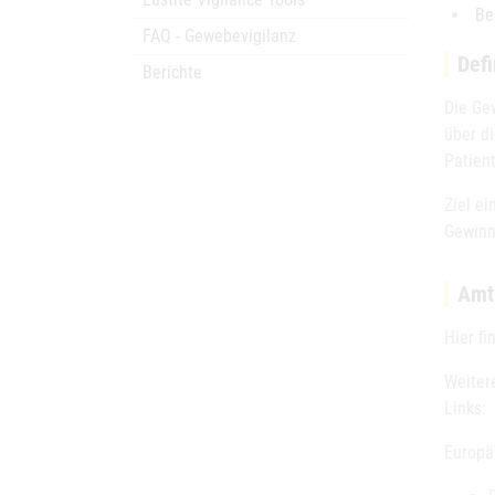
Be
FAQ - Gewebevigilanz
Defi
Berichte
Die Ge
über d
Patien
Ziel e
Gewinn
Amt
Hier fi
Weiter
Links:
Europä