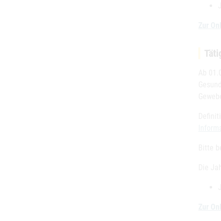
Zur On
Tät
Ab 01.
Gesund
Gewebe
Defini
Inform
Bitte b
Die Ja
Zur On