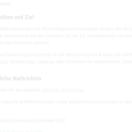
richte
nition und Ziel
webevigilanz kann als Monitoringsystem verstanden werden, das die 
ie Verarbeitung und den Transport, bis hin zur Transplantation von m
tin/den Patienten umfasst.
ines Gewebevigilanzsystems ist die Minimierung von Risiken und Ge
ung, Verarbeitung, Lagerung oder Verteilung von menschlichen Zell
liche Nachrichten
nden Sie die aktuellen
amtlichen Nachrichten
.
e aktuelle Veröffentlichungen sowie allgemeine Informationen zu über
ische Überwachungsbehörde ECDC