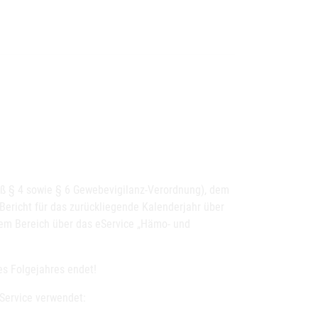
äß § 4 sowie § 6 Gewebevigilanz-Verordnung), dem
ericht für das zurückliegende Kalenderjahr über
em Bereich über das eService „Hämo- und
es Folgejahres endet!
eService verwendet: