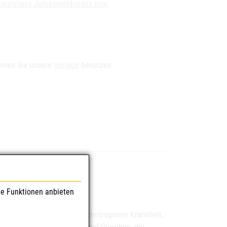
bevigilanz Jahresmeldungen bzw.
können Sie unsere
Vorlage
benutzen.
le Funktionen anbieten
ion, einschließlich einer übertragenen Krankheit,
r Verwendung von Zellen und Geweben, die