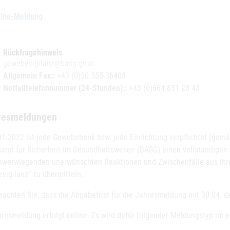
line-Meldung
Rückfragehinweis
gewebevigilanz@basg.gv.at
Allgemein Fax::
+43 (0)50 555-36408
Notfalltelefonnummer (24-Stunden)::
+43 (0)664 831 28 43
resmeldungen
01.2022 ist jede Gewebebank bzw. jede Einrichtung verpflichtet (gem
amt für Sicherheit im Gesundheitswesen (BASG) einen vollständigen B
chwerwiegenden unerwünschten Reaktionen und Zwischenfälle aus Ihr
vigilanz“ zu übermitteln.
eachten Sie, dass die Abgabefrist für die Jahresmeldung mit 30.04. d
hresmeldung erfolgt online. Es wird dafür folgender Meldungstyp im 