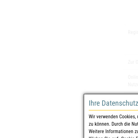
Regi
Zur 
Onli
Nutz
Ihre Datenschut
Wir verwenden Cookies, 
Mel
zu können. Durch die Nu
Eine "
Weitere Informationen z
beim S