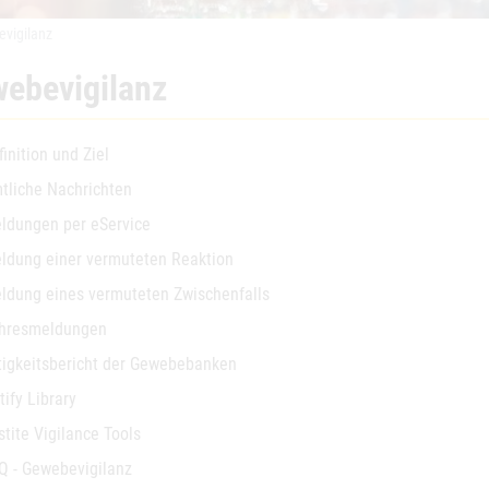
vigilanz
ebevigilanz
finition und Ziel
tliche Nachrichten
ldungen per eService
ldung einer vermuteten Reaktion
ldung eines vermuteten Zwischenfalls
hresmeldungen
tigkeitsbericht der Gewebebanken
tify Library
stite Vigilance Tools
Q - Gewebevigilanz