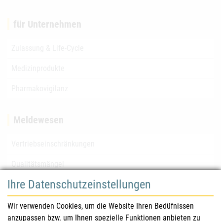
für Unternehmen
Zulassung & Life-Cycle
Medizinprodukte
Pharmakovigilanz
Meldewesen
Vertriebseinschränkungen
Qualitätsmängel
Ihre Datenschutzeinstellungen
für Gesundheitsberufe
Wir verwenden Cookies, um die Website Ihren Bedüfnissen
anzupassen bzw. um Ihnen spezielle Funktionen anbieten zu
Sicherheitsinformationen (DHPC)