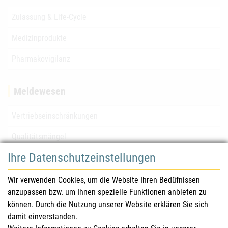
Zulassung & Life-Cycle
Medizinprodukte
Pharmakovigilanz
Meldewesen
Vertriebseinschränkungen
Qualitätsmängel
Ihre Datenschutzeinstellungen
für Gesundheitsberufe
Wir verwenden Cookies, um die Website Ihren Bedüfnissen
anzupassen bzw. um Ihnen spezielle Funktionen anbieten zu
Sicherheitsinformationen (DHPC)
können. Durch die Nutzung unserer Website erklären Sie sich
Österreichisches Arzneibuch
damit einverstanden.