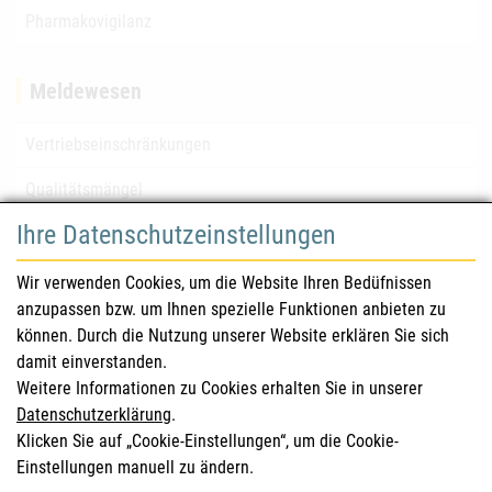
Pharmakovigilanz
Meldewesen
Vertriebseinschränkungen
Qualitätsmängel
Ihre Datenschutzeinstellungen
für Gesundheitsberufe
Wir verwenden Cookies, um die Website Ihren Bedüfnissen
anzupassen bzw. um Ihnen spezielle Funktionen anbieten zu
Sicherheitsinformationen (DHPC)
können. Durch die Nutzung unserer Website erklären Sie sich
Österreichisches Arzneibuch
damit einverstanden.
Weitere Informationen zu Cookies erhalten Sie in unserer
Klinische Prüfungen
Datenschutzerklärung
.
Klicken Sie auf „Cookie-Einstellungen“, um die Cookie-
Einstellungen manuell zu ändern.
für KonsumentInnen