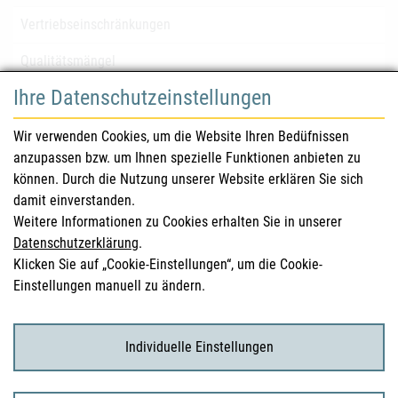
Vertriebseinschränkungen
Qualitätsmängel
Ihre Datenschutzeinstellungen
für Gesundheitsberufe
Wir verwenden Cookies, um die Website Ihren Bedüfnissen
anzupassen bzw. um Ihnen spezielle Funktionen anbieten zu
Sicherheitsinformationen (DHPC)
können. Durch die Nutzung unserer Website erklären Sie sich
Österreichisches Arzneibuch
damit einverstanden.
Weitere Informationen zu Cookies erhalten Sie in unserer
Klinische Prüfungen
Datenschutzerklärung
.
Klicken Sie auf „Cookie-Einstellungen“, um die Cookie-
Einstellungen manuell zu ändern.
für KonsumentInnen
Arzneimittel
Individuelle Einstellungen
Klinische Studien