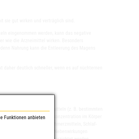
t sie gut wirken und verträglich sind.
tteln eingenommen werden, kann das negative
r wie die Arzneimittel wirken. Besonders
, denn Nahrung kann die Entleerung des Magens
kt daher deutlich schneller, wenn es auf nüchternen
itig mit bestimmten Arzneimitteln (z. B. bestimmten
 zu einer höheren Wirkstoffkonzentration im Körper
le Funktionen anbieten
Auch Kombinationen mit Schmerzmitteln, Schlaf-
e dämpfende Wirkung und die Nebenwirkungen
ttel¬einnahme auf Alkohol verzichtet werden.