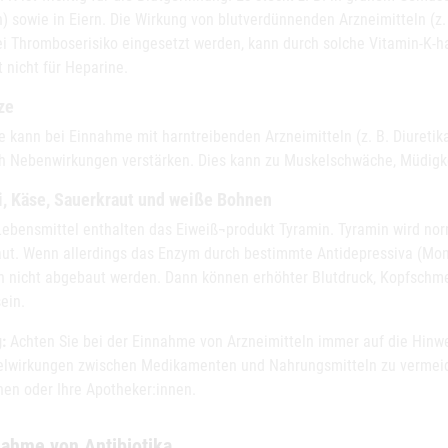
) sowie in Eiern. Die Wirkung von blutverdünnenden Arzneimitteln (z
ei Thromboserisiko eingesetzt werden, kann durch solche Vitamin-K-h
t nicht für Heparine.
ze
ze kann bei Einnahme mit harntreibenden Arzneimitteln (z. B. Diureti
h Nebenwirkungen verstärken. Dies kann zu Muskelschwäche, Müdigk
i, Käse, Sauerkraut und weiße Bohnen
Lebensmittel enthalten das Eiweiß¬produkt Tyramin. Tyramin wird 
ut. Wenn allerdings das Enzym durch bestimmte Antidepressiva (M
n nicht abgebaut werden. Dann können erhöhter Blutdruck, Kopfschme
sein.
:
Achten Sie bei der Einnahme von Arzneimitteln immer auf die Hinwe
lwirkungen zwischen Medikamenten und Nahrungsmitteln zu vermeide
nen oder Ihre Apotheker:innen.
nahme von Antibiotika