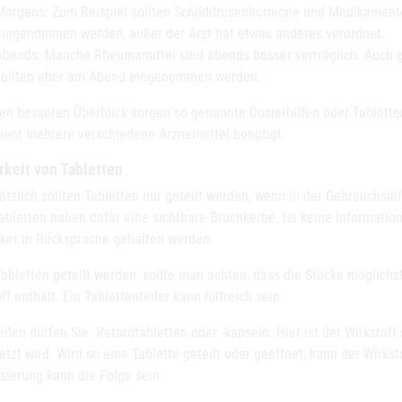
Morgens: Zum Beispiel sollten Schilddrüsenhormone und Medikamente
eingenommen werden, außer der Arzt hat etwas anderes verordnet.
Abends: Manche Rheumamittel sind abends besser verträglich. Auch 
sollten eher am Abend eingenommen werden.
nen besseren Überblick sorgen so genannte Dosierhilfen oder Tablette
tient mehrere verschiedene Arzneimittel benötigt.
rkeit von Tabletten
tzlich sollten Tabletten nur geteilt werden, wenn in der Gebrauchsinf
abletten haben dafür eine sichtbare Bruchkerbe. Ist keine Information 
ker:in Rücksprache gehalten werden.
bletten geteilt werden, sollte man achten, dass die Stücke möglichst g
ff enthält. Ein Tablettenteiler kann hilfreich sein.
eilen dürfen Sie Retardtabletten oder -kapseln. Hier ist der Wirkstof
etzt wird. Wird so eine Tablette geteilt oder geöffnet, kann der Wirks
sierung kann die Folge sein.