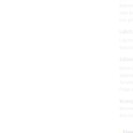
Bohnen
oder b
Das gil
Lakrit
Lakrit
dadurc
Salam
Diese 
abgeba
Tyrami
Folge 
Wichtig
Wechse
Ärzt:in
Ein