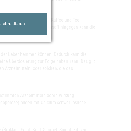
der Tee eingenommen werden. Kaffee und Tee
e akzeptieren
fnahme verringert. Orangensaft hingegen kann die
 in der Leber hemmen können. Dadurch kann die
 eine Überdosierung zur Folge haben kann. Das gilt
en Arzneimitteln oder solchen, die das
bestimmten Arzneimitteln deren Wirkung
eoporose) bilden mit Calcium schwer lösliche
(Brokkoli, Salat, Kohl, Spargel, Spinat, Erbsen,