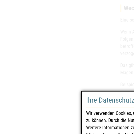
Wec
Eine so
Wenn A
Folgen
betrof
verzög
Das gil
Magen 
Beispi
Alkoh
Ihre Datenschut
Alkohol
Antibi
Wir verwenden Cookies, 
führen
zu können. Durch die Nu
und Be
Weitere Informationen z
deutli