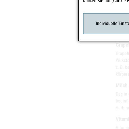
Klicken Sie auf „Cookie-
Kaffee
Eisent
Individuelle Eins
enthal
Aufnah
Grapef
Grapef
Wirksto
z. B. 
körper
Milch
Das in
beeinf
Verbin
Vitam
Vitamin