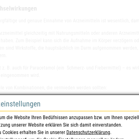
hselwirkungen
rgfältige und genaue Einnahme von Arzneimitteln ist wesentlich, dami
rzneimittel gleichzeitig mit Nahrungsmitteln oder anderen Arzneimi
 haben. Zum Beispiel kann sich die Aufnahme im Körper verzögern ode
fen sind Wirkstoffe, die hauptsächlich im Darm aufgenommen werden
ern.
t z. B. auch für Paracetamol (ein Schmerz- und Fiebermittel) – es wir
eingenommen wird.
ele von Kombinationen, die vermieden werden sollten:
ol
zeinstellungen
 wird wie viele Arzneimittel in der Leber abgebaut. Wenn er gleichze
otika oder Mittel gegen Pilzinfektionen ) eingenommen wird, kann das
um die Website Ihren Bedüfnissen anzupassen bzw. um Ihnen speziel
. Dadurch kann es zu einer stärkeren oder längerenWirkung kommen. 
tzung unserer Website erklären Sie sich damit einverstanden.
ruhigungsmitteln oder Antidepressiva sollten Sie vermeiden, da di
u Cookies erhalten Sie in unserer
Datenschutzerklärung
.
ch verstärkt werden können. Im Allgemeinen sollte daher bei Arzneimi