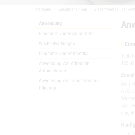
Startseite
Konsument:innen
Wissenswertes über Arzn
An
Anwendung
Einnahme von Arzneimitteln
Ein
Wechselwirkungen
Einnahme von Antibiotika
Tablet
125 ml
Anwendung von Adrenalin
Autoinjektoren
Einna
Anwendung von Transdermalen
Der ric
Pflastern
(z. B. 
Wirkst
Auch w
eingeha
Häufi