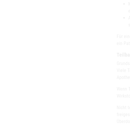
Für ei
ein Pa
Teilba
Grundsä
Viele T
Apothe
Wenn Ta
Wirksto
Nicht t
freiges
Überdo