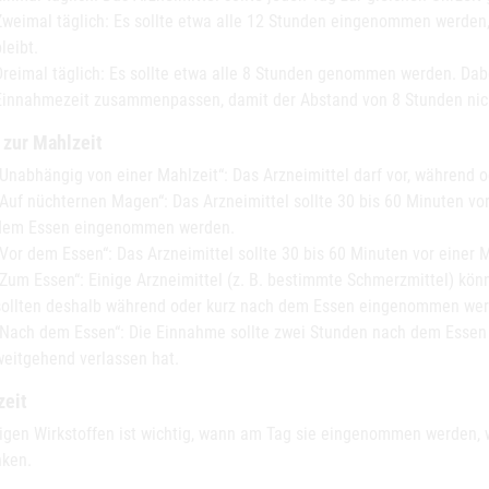
Zweimal täglich: Es sollte etwa alle 12 Stunden eingenommen werden,
leibt.
Dreimal täglich: Es sollte etwa alle 8 Stunden genommen werden. Dab
Einnahmezeit zusammenpassen, damit der Abstand von 8 Stunden nicht
 zur Mahlzeit
„Unabhängig von einer Mahlzeit“: Das Arzneimittel darf vor, währen
„Auf nüchternen Magen“: Das Arzneimittel sollte 30 bis 60 Minuten v
dem Essen eingenommen werden.
„Vor dem Essen“: Das Arzneimittel sollte 30 bis 60 Minuten vor eine
„Zum Essen“: Einige Arzneimittel (z. B. bestimmte Schmerzmittel) k
sollten deshalb während oder kurz nach dem Essen eingenommen wer
„Nach dem Essen“: Die Einnahme sollte zwei Stunden nach dem Essen
weitgehend verlassen hat.
zeit
nigen Wirkstoffen ist wichtig, wann am Tag sie eingenommen werden, w
ken.