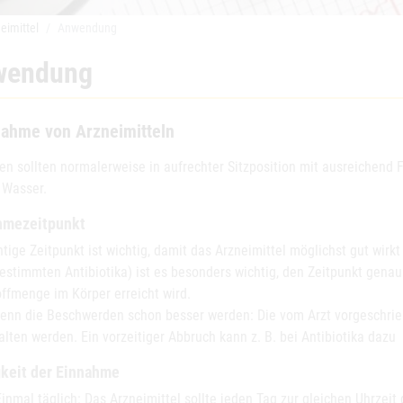
eimittel
Anwendung
wendung
nahme von Arzneimitteln
ten sollten normalerweise in aufrechter Sitzposition mit ausreichen
 Wasser.
hmezeitpunkt
htige Zeitpunkt ist wichtig, damit das Arzneimittel möglichst gut wir
bestimmten Antibiotika) ist es besonders wichtig, den Zeitpunkt gena
offmenge im Körper erreicht wird.
enn die Beschwerden schon besser werden: Die vom Arzt vorgeschri
lten werden. Ein vorzeitiger Abbruch kann z. B. bei Antibiotika dazu 
gkeit der Einnahme
Einmal täglich: Das Arzneimittel sollte jeden Tag zur gleichen Uhrze