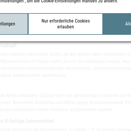
Einstellungen“, um die Cookie-Einstellungen manuell zu ändern.
, Tee
abletten z. B. bei Blutarmut sollten nicht gleichzeitig mit Kaffee o
Nur erforderliche Cookies
tellungen
All
erlauben
ten Gerbsäure, die im Magen das Eisen bindet und dadurch dessen Au
me verbessern.
ruitsaft
ruits enthalten bestimmte Stoffe, die den Abbau vieler Arzneimittel
ffkonzentration im Körper stark ( bis auf das Dreifache) steigen, was
bei bestimmten blutdrucksenkenden Arzneimitteln, cholesterinsenkend
eigene Abwehrsystem unterdrücken.
 der Milch enthaltene Calcium kann bei gleichzeitiger Einnahme mit 
lussen. Bestimmte Antibiotika und Mittel gegen Knochenschwund( Ost
dungen und können daher schlechter aufgenommen werden.
in-K-haltige Lebensmittel
 K ist wichtig für die Blutgerinnung. Es steckt z. B. in grünem Gemüse 