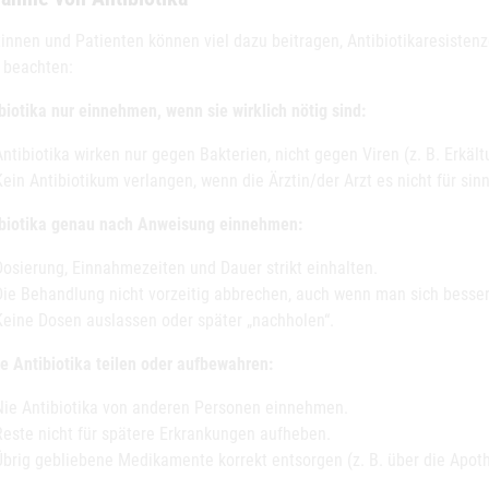
innen und Patienten können viel dazu beitragen, Antibiotikaresistenz
 beachten:
biotika nur einnehmen, wenn sie wirklich nötig sind:
Antibiotika wirken nur gegen Bakterien, nicht gegen Viren (z. B. Erkält
Kein Antibiotikum verlangen, wenn die Ärztin/der Arzt es nicht für sinn
ibiotika genau nach Anweisung einnehmen:
Dosierung, Einnahmezeiten und Dauer strikt einhalten.
Die Behandlung nicht vorzeitig abbrechen, auch wenn man sich besser 
Keine Dosen auslassen oder später „nachholen“.
ne Antibiotika teilen oder aufbewahren:
Nie Antibiotika von anderen Personen einnehmen.
Reste nicht für spätere Erkrankungen aufheben.
Übrig gebliebene Medikamente korrekt entsorgen (z. B. über die Apot