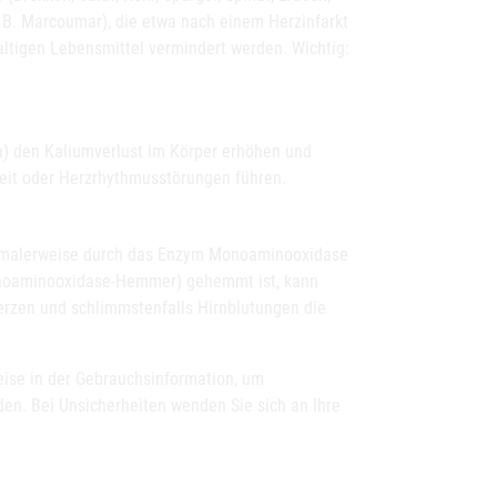
. B. Marcoumar), die etwa nach einem Herzinfarkt
altigen Lebensmittel vermindert werden. Wichtig:
ka) den Kaliumverlust im Körper erhöhen und
eit oder Herzrhythmusstörungen führen.
normalerweise durch das Enzym Monoaminooxidase
onoaminooxidase-Hemmer) gehemmt ist, kann
rzen und schlimmstenfalls Hirnblutungen die
ise in der Gebrauchsinformation, um
n. Bei Unsicherheiten wenden Sie sich an Ihre