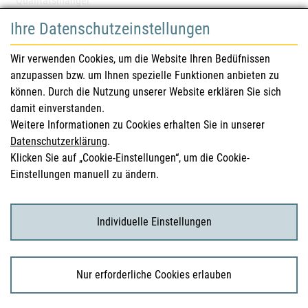
Qualitätsmängel
Ihre Datenschutzeinstellungen
für Gesundheitsberufe
Wir verwenden Cookies, um die Website Ihren Bedüfnissen
anzupassen bzw. um Ihnen spezielle Funktionen anbieten zu
Sicherheitsinformationen (DHPC)
können. Durch die Nutzung unserer Website erklären Sie sich
Österreichisches Arzneibuch
damit einverstanden.
Weitere Informationen zu Cookies erhalten Sie in unserer
Klinische Prüfungen
Datenschutzerklärung
.
Klicken Sie auf „Cookie-Einstellungen“, um die Cookie-
Einstellungen manuell zu ändern.
für KonsumentInnen
Arzneimittel
Individuelle Einstellungen
Klinische Studien
Nur erforderliche Cookies erlauben