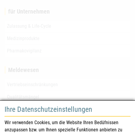
für Unternehmen
Zulassung & Life-Cycle
Medizinprodukte
Pharmakovigilanz
Meldewesen
Vertriebseinschränkungen
Qualitätsmängel
Ihre Datenschutzeinstellungen
für Gesundheitsberufe
Wir verwenden Cookies, um die Website Ihren Bedüfnissen
anzupassen bzw. um Ihnen spezielle Funktionen anbieten zu
Sicherheitsinformationen (DHPC)