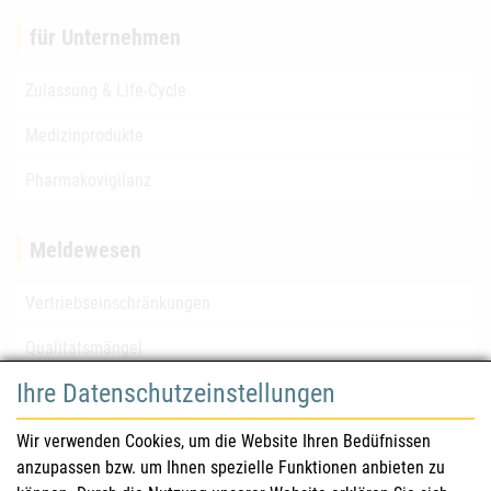
für Unternehmen
Zulassung & Life-Cycle
Medizinprodukte
Pharmakovigilanz
Meldewesen
Vertriebseinschränkungen
Qualitätsmängel
Ihre Datenschutzeinstellungen
für Gesundheitsberufe
Wir verwenden Cookies, um die Website Ihren Bedüfnissen
anzupassen bzw. um Ihnen spezielle Funktionen anbieten zu
Sicherheitsinformationen (DHPC)