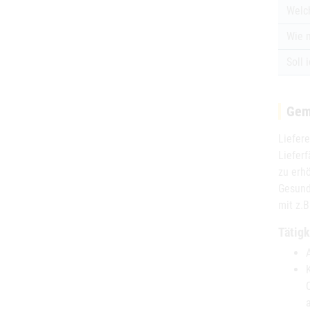
Welc
Wie m
Soll 
Gem
Liefer
Lieferf
zu erh
Gesund
mit z.
Tätig