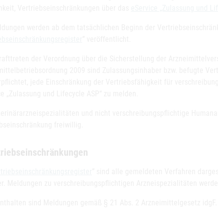
hkeit, Vertriebseinschränkungen über das
eService „Zulassung und Li
ldungen werden ab dem tatsächlichen Beginn der Vertriebseinschrä
ebseinschränkungsregister
” veröffentlicht.
rafttreten der Verordnung über die Sicherstellung der Arzneimittelve
mittelbetriebsordnung 2009 sind Zulassungsinhaber bzw. befugte Vert
pflichtet, jede Einschränkung der Vertriebsfähigkeit für verschreibu
ce „Zulassung und Lifecycle ASP“ zu melden.
terinärarzneispezialitäten und nicht verschreibungspflichtige Humanar
bseinschränkung freiwillig.
triebseinschränkungen
triebseinschränkungsregister
” sind alle gemeldeten Verfahren darges
er. Meldungen zu verschreibungspflichtigen Arzneispezialitäten werde
enthalten sind Meldungen gemäß § 21 Abs. 2 Arzneimittelgesetz idgF.