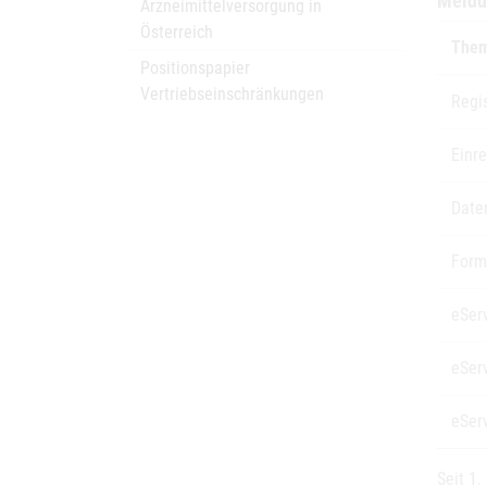
Meldu
Arzneimittelversorgung in
Österreich
The
Positionspapier
Vertriebseinschränkungen
Regi
Einr
Date
Form
eSer
eSer
eSer
Seit 1