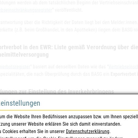
ldungen werden ab dem tatsächlichen Beginn der Vertriebseinschrä
ebseinschränkungsregister
” veröffentlicht.
rantwortung über die Richtigkeit der Daten liegt bei den Melder:inne
lerkette (z.B. beim Großhandel, in den Apotheken) liegen dem BASG nic
rtverbot in den EWR: Liste gemäß Verordnung über die
neimittelversorgung
verbotsregister
" basiert auf denselben Daten wie das “
Vertriebseinsc
spezialitäten, die nach Überprüfung durch das BASG ein
Exportverbot
dungen zur Einstellung des Inverkehrbringens
zeinstellungen
orübergehende oder endgültige Einstellung des Inverkehrbringens von
ein zu melden. Diese Meldung ist über eService zu erstatten und se
um die Website Ihren Bedüfnissen anzupassen bzw. um Ihnen speziel
 veröffentlichen. Auch im Falle eines Verzichts auf eine Zulassung/R
tzung unserer Website erklären Sie sich damit einverstanden.
llung des Inverkehrbringens daher in diesem Sinn rechtzeitig durchzuf
u Cookies erhalten Sie in unserer
Datenschutzerklärung
.