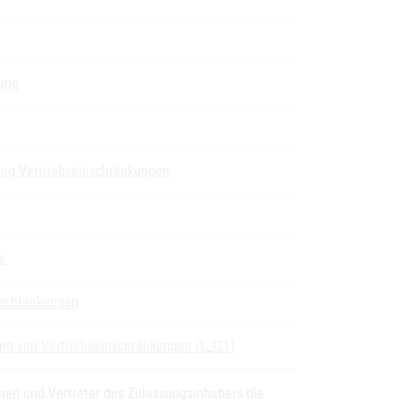
rung
ung Vertriebseinschränkungen
e
nschränkungen
ng von Vertriebseinschränkungen (L_I21)
nnen und Vertreter des Zulassungsinhabers die