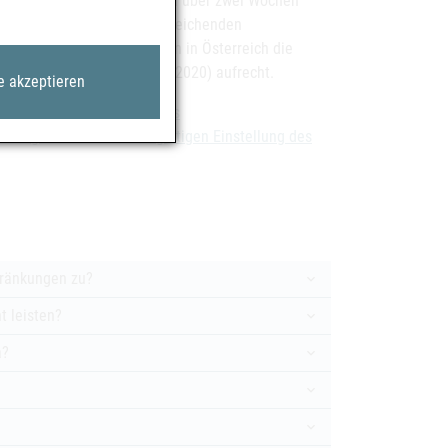
bt bei einer voraussichtlich über zwei Wochen
Wochen hinausgehenden unzureichenden
s Bedarfs der Patient:innen in Österreich die
ersorgung (BGBl. II Nr. 30/2020) aufrecht.
e akzeptieren
dungen zur Einstellung des
rübergehenden oder endgültigen Einstellung des
ränkungen zu?
 leisten?
a?