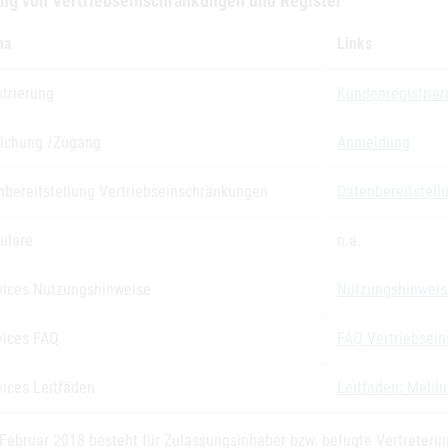
ng von Vertriebseinschränkungen und Register
ma
Links
strierung
Kundenregistrie
eichung /Zugang
Anmeldung
nbereitstellung Vertriebseinschränkungen
Datenbereitstell
ulare
n.a.
vices Nutzungshinweise
Nutzungshinweis
vices FAQ
FAQ Vertriebsei
vices Leitfäden
Leitfaden: Meldu
. Februar 2018 besteht für Zulassungsinhaber bzw. befugte Vertreteri