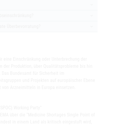
ebseinschränkung?
ivate Überbevorratung?
für eine Einschränkung oder Unterbrechung der
in der Produktion, über Qualitätsprobleme bis hin
. Das Bundesamt für Sicherheit im
eitsgruppen und Projekten auf europäischer Ebene
 von Arzneimitteln in Europa einsetzen.
 (SPOC) Working Party"
MA über die "Medicine Shortages Single Point of
dest in einem Land als kritisch eingestuft wird,