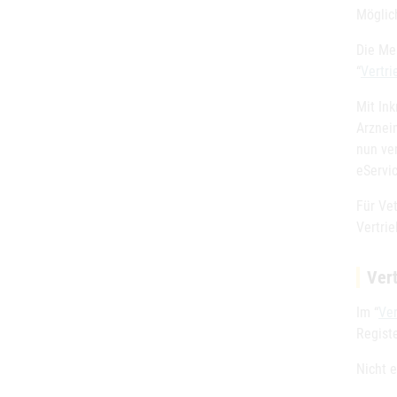
Möglic
Die Me
“
Vertri
Mit Ink
Arznei
nun ver
eServi
Für Ve
Vertrie
Ver
Im “
Ver
Regist
Nicht 