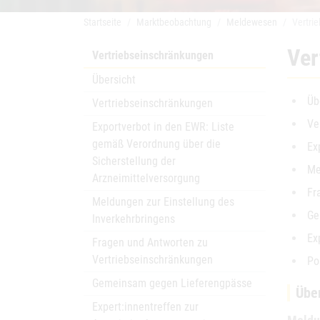
Startseite
Marktbeobachtung
Meldewesen
Vertri
Ver
Vertriebseinschränkungen
Übersicht
Üb
Vertriebseinschränkungen
Ve
Exportverbot in den EWR: Liste
gemäß Verordnung über die
Ex
Sicherstellung der
Me
Arzneimittelversorgung
Fr
Meldungen zur Einstellung des
Ge
Inverkehrbringens
Ex
Fragen und Antworten zu
Vertriebseinschränkungen
Po
Gemeinsam gegen Lieferengpässe
Übe
Expert:innentreffen zur