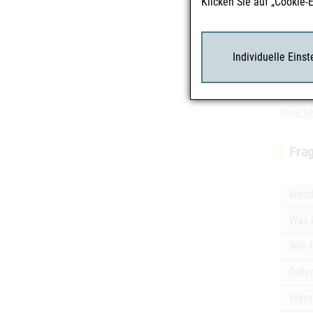
Unabhä
Klicken Sie auf „Cookie-
hinaus
Verfügb
Meldepf
Individuelle Eins
Weitere
Inverk
Inverk
Fra
Welc
Was 
Wie f
Öster
Waru