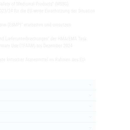
Safety of Medicinal Products" (MSSG)
2023/24 für die EU-weite Einschätzung der Situation
form (ESMP)" erarbeiten und umsetzen
 und Lieferunterbrechungen" der HMA/EMA Task
erinary Use (TFAAM) bis Dezember 2024
iste kritischer Arzneimittel im Rahmen des EU-