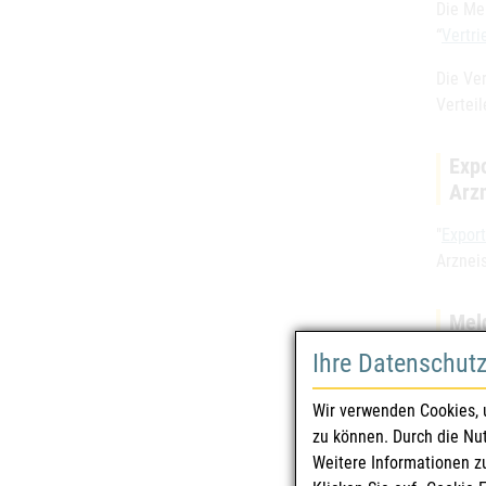
Die Me
“
Vertri
Die Ve
Vertei
Expo
Arz
"
Export
Arznei
Mel
Ihre Datenschut
Eine v
Vorhin
Wir verwenden Cookies, 
idgF zu
zu können. Durch die Nu
Einste
Weitere Informationen z