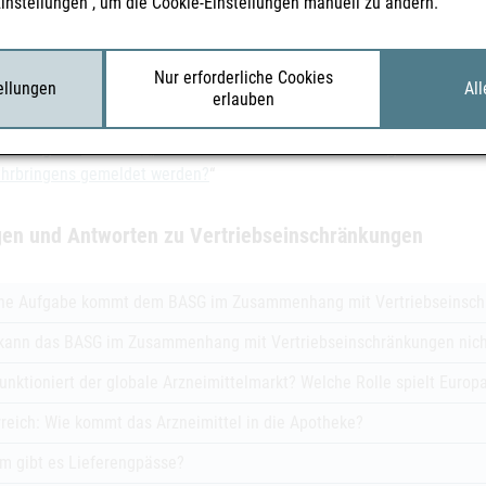
ngig von der Meldung über die Einstellung des Inverkehrbringens blei
Einstellungen“, um die Cookie-Einstellungen manuell zu ändern.
gehenden Nichtverfügbarkeit oder einer voraussichtlich über vier 
arkeit einer rezeptpflichtigen Humanarzneispezialität zur Deckung de
Nur erforderliche Cookies
licht gemäß der Verordnung über die Sicherstellung der Arzneimittelv
tellungen
All
erlauben
 Details siehe Originalmitteilung "
Änderungen im AMG betreffend Mel
ehrbringens"
und FAQ „
Muss eine Vertriebseinschränkung bei einer vo
ehrbringens gemeldet werden?
“
gen und Antworten zu Vertriebseinschränkungen
he Aufgabe kommt dem BASG im Zusammenhang mit Vertriebseinsch
kann das BASG im Zusammenhang mit Vertriebseinschränkungen nicht
unktioniert der globale Arzneimittelmarkt? Welche Rolle spielt Europ
reich: Wie kommt das Arzneimittel in die Apotheke?
m gibt es Lieferengpässe?