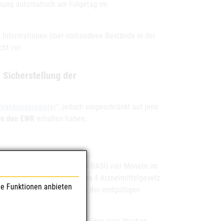
nkung automatisch am Folgetag im
n. Informationen über vorhandene Bestände in der
ht vor.
 Sicherstellung der
hränkungsregister
”, jedoch eingeschränkt auf jene
 in den EWR
erhalten haben.
 Arzneispezialitäten ist dem BASG vier Monate im
itens des BASG gemäß §21 Abs.4 Arzneimittelgesetz
le Funktionen anbieten
egistrierung ist die Meldung der endgültigen
ühren.