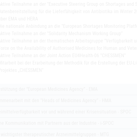
Aktive Teilnahme an der "Executive Steering Group on Shortages and 
Datenbereitstellung für die Lieferfähigkeit von Antibiotika im Winter 
über EMA und HERA
Die nationale Anbindung an die "European Shortages Monitoring Plat
Aktive Teilnahme an der "Solidarity Mechanism Working Group"
Aktive Teilnahme an der thematischen Arbeitsgruppe "Verfügbarkeit
Force on the Availability of Authorised Medicines for Human and Vet
Aktive Teilnahme an der Joint Action EU4Health-06 "CHESSMEN"
Mitarbeit bei der Erarbeitung der Methodik für die Erstellung der EU-L
Projektes „CHESSMEN"
rstützung der “European Medicines Agency” - EMA
mmenarbeit mit den "Heads of Medicines Agency" - HMA
imittelverfügbarkeit vor und während einer Krisensituation - SPOC
e Kommunikation mit Partnern aus der Industrie - i-SPOC
 wichtigster therapeutischer Arzneimittelgruppen - MTG