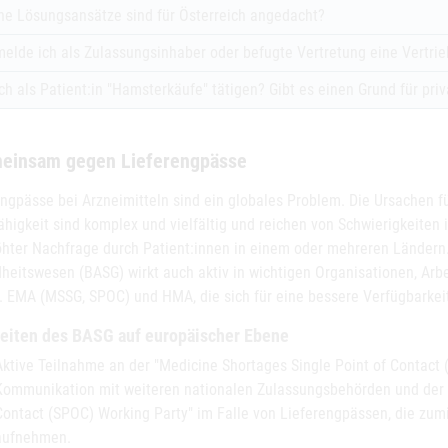
he Lösungsansätze sind für Österreich angedacht?
elde ich als Zulassungsinhaber oder befugte Vertretung eine Vertri
ich als Patient:in "Hamsterkäufe" tätigen? Gibt es einen Grund für pr
einsam gegen Lieferengpässe
engpässe bei Arzneimitteln sind ein globales Problem. Die Ursachen 
ähigkeit sind komplex und vielfältig und reichen von Schwierigkeiten 
öhter Nachfrage durch Patient:innen in einem oder mehreren Ländern
heitswesen (BASG) wirkt auch aktiv in wichtigen Organisationen, Arb
B. EMA (MSSG, SPOC) und HMA, die sich für eine bessere Verfügbarkeit
keiten des BASG auf europäischer Ebene
Aktive Teilnahme an der "Medicine Shortages Single Point of Contact
Kommunikation mit weiteren nationalen Zulassungsbehörden und der E
Contact (SPOC) Working Party" im Falle von Lieferengpässen, die zumin
aufnehmen.