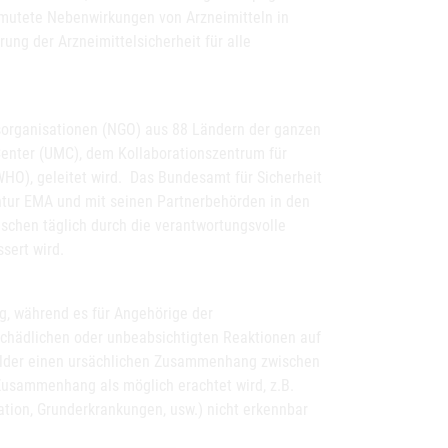
ermutete Nebenwirkungen von Arzneimitteln in
rung der Arzneimittelsicherheit für alle
sorganisationen (NGO) aus 88 Ländern der ganzen
Center (UMC), dem Kollaborationszentrum für
HO), geleitet wird. Das Bundesamt für Sicherheit
tur EMA und mit seinen Partnerbehörden in den
schen täglich durch die verantwortungsvolle
sert wird.
g, während es für Angehörige der
e schädlichen oder unbeabsichtigten Reaktionen auf
 Melder einen ursächlichen Zusammenhang zwischen
Zusammenhang als möglich erachtet wird, z.B.
ation, Grunderkrankungen, usw.) nicht erkennbar