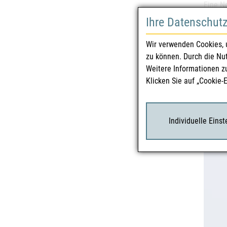
Eine N
schrift
Ihre Datenschut
Meldef
Wir verwenden Cookies, 
Rückfra
zu können. Durch die Nu
Dr. Ch
Weitere Informationen z
E-Mail
Klicken Sie auf „Cookie-
Rückfr
Kommun
E-Mail
Individuelle Eins