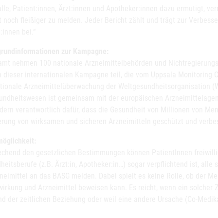
alle, Patient:innen, Ärzt:innen und Apotheker:innen dazu ermutigt, v
 noch fleißiger zu melden. Jeder Bericht zählt und trägt zur Verbesse
:innen bei.“
grundinformationen zur Kampagne:
amt nehmen 100 nationale Arzneimittelbehörden und Nichtregierung
n dieser internationalen Kampagne teil, die vom Uppsala Monitoring 
ationale Arzneimittelüberwachung der Weltgesundheitsorganisation (W
undheitswesen ist gemeinsam mit der europäischen Arzneimittelagen
dern verantwortlich dafür, dass die Gesundheit von Millionen von Men
erung von wirksamen und sicheren Arzneimitteln geschützt und verbes
öglichkeit:
echend den gesetzlichen Bestimmungen können PatientInnen freiwilli
eitsberufe (z.B. Ärzt:in, Apotheker:in…) sogar verpflichtend ist, all
zneimittel an das BASG melden. Dabei spielt es keine Rolle, ob der
irkung und Arzneimittel beweisen kann. Es reicht, wenn ein solcher 
nd der zeitlichen Beziehung oder weil eine andere Ursache (Co-Medik