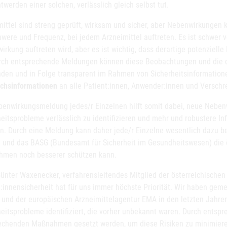
werden einer solchen, verlässlich gleich selbst tut.
mittel sind streng geprüft, wirksam und sicher, aber Nebenwirkungen 
chwere und Frequenz, bei jedem Arzneimittel auftreten. Es ist schwer
rkung auftreten wird, aber es ist wichtig, dass derartige potenziell
rch entsprechende Meldungen können diese Beobachtungen und die da
nden und in Folge transparent im Rahmen von Sicherheitsinformation
chsinformationen
an alle Patient:innen, Anwender:innen und Verschr
benwirkungsmeldung jedes/r Einzelnen hilft somit dabei, neue Nebe
heitsprobleme verlässlich zu identifizieren und mehr und robustere I
en. Durch eine Meldung kann daher jede/r Einzelne wesentlich dazu be
 und das BASG (Bundesamt für Sicherheit im Gesundheitswesen) die 
men noch besserer schützen kann.
Günter Waxenecker, verfahrensleitendes Mitglied der österreichischen
t:innensicherheit hat für uns immer höchste Priorität. Wir haben ge
 und der europäischen Arzneimittelagentur EMA in den letzten Jahren
heitsprobleme identifiziert, die vorher unbekannt waren. Durch ent
echenden Maßnahmen gesetzt werden, um diese Risiken zu minimieren