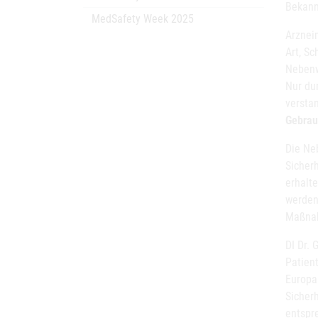
Bekannt
MedSafety Week 2025
Arznei
Art, S
Nebenwi
Nur du
versta
Gebrau
Die Ne
Sicher
erhalt
werden
Maßnah
DI Dr. 
Patien
Europa
Sicher
entspr