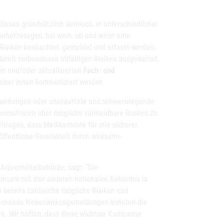
können grundsätzlich dennoch, in unterschiedlicher
 vorherzusagen, bei wem, ob und wann eine
e Risiken beobachtet, gemeldet und erfasst werden.
mit verbundenen allfälligen Risiken ausgewertet,
en und/oder aktualisierten
Fach- und
eiber:innen kommuniziert werden.
nwirkungen oder unerwartete und schwerwiegende
nformationen über mögliche vermeidbare Risiken zu
itragen, dass Medikamente für alle sicherer
öffentliche Gesundheit durch wirksame
 Arzneimittelbehörde, sagt: ”Die
meinsam mit den anderen nationalen Behörden in
 bereits zahlreiche mögliche Risiken und
sprechende Nebenwirkungsmeldungen konnten die
. Wir hoffen, dass diese wichtige Kampagne