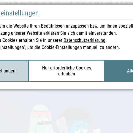
ebenwirkungsmeldung kann rasch und einfach elektronisch unter Ver
lich per Formular oder auch per mail getätigt werden –
siehe Informa
zeinstellungen
ormular oder per E-Mail
.
um die Website Ihren Bedüfnissen anzupassen bzw. um Ihnen speziel
gen (fachlich):
tzung unserer Website erklären Sie sich damit einverstanden.
ristoph Baumgärtel, Tel.: +43 505 55-36004
u Cookies erhalten Sie in unserer
Datenschutzerklärung
.
:
christoph.baumgaertel@ages.at
Einstellungen“, um die Cookie-Einstellungen manuell zu ändern.
agen (für Medien):
ikationsmanagement, Tel.: +43 505 55-25000
Nur erforderliche Cookies
:
presse-basg@basg.gv.at
tellungen
All
erlauben