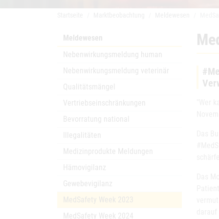
Startseite
Marktbeobachtung
Meldewesen
MedSa
Med
Meldewesen
Nebenwirkungsmeldung human
#Med
Nebenwirkungsmeldung veterinär
Ver
Qualitätsmängel
"Wer k
Vertriebseinschränkungen
Novemb
Bevorratung national
Das Bu
Illegalitäten
#MedSa
Medizinprodukte Meldungen
schärf
Hämovigilanz
Das Mo
Gewebevigilanz
Patien
MedSafety Week 2023
vermut
darauf
MedSafety Week 2024