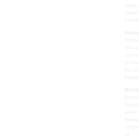
daher 
Zukunft
Patient
Hinter
Insges
Welt a
intern
im Ges
EU-Län
Reguli
Meldem
Entspr
Gesundh
ein Ar
Nebenw
aufgru
ist.