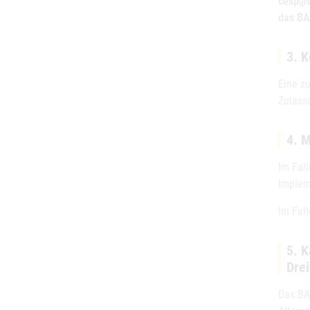
cesp@b
das BA
3. K
Eine zu
Zulass
4. 
Im Fall
Implem
Im Fal
5. 
Dre
Das BAS