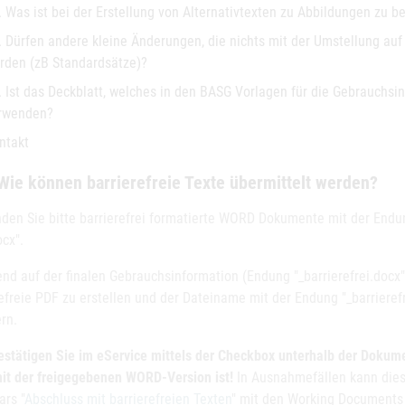
. Was ist bei der Erstellung von Alternativtexten zu Abbildungen zu
. Dürfen andere kleine Änderungen, die nichts mit der Umstellung auf 
rden (zB Standardsätze)?
. Ist das Deckblatt, welches in den BASG Vorlagen für die Gebrauchsin
rwenden?
ntakt
Wie können barrierefreie Texte übermittelt werden?
den Sie bitte barrierefrei formatierte WORD Dokumente mit der Endung
cx".
nd auf der finalen Gebrauchsinformation (Endung "_barrierefrei.docx" 
efreie PDF zu erstellen und der Dateiname mit der Endung "_barrierefr
rn.
bestätigen Sie im eService mittels der Checkbox unterhalb der Dokume
mit der freigegebenen WORD-Version ist!
In Ausnahmefällen kann die
ars "
Abschluss mit barrierefreien Texten
" mit den Working Documents 