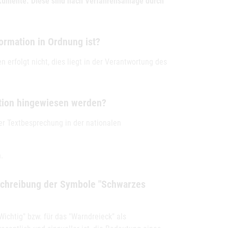
okumente. Diese sind nach Verfahrensanlage durch
formation in Ordnung ist?
 erfolgt nicht, dies liegt in der Verantwortung des
ation hingewiesen werden?
der Textbesprechung in der nationalen
.
eschreibung der Symbole "Schwarzes
Wichtig" bzw. für das "Warndreieck" als