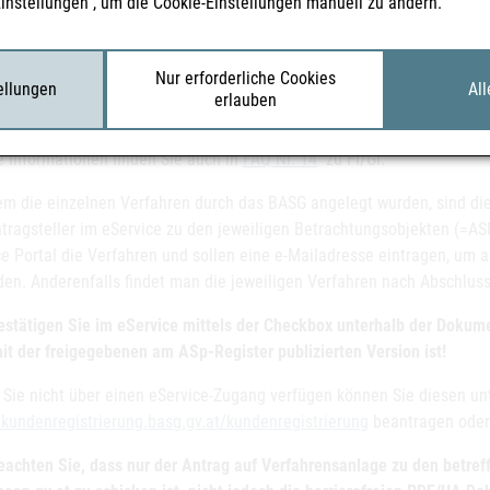
Einstellungen“, um die Cookie-Einstellungen manuell zu ändern.
treff „Bitte um Verfahrensanlage/barrierefreie GIs“ eine Liste der b
asg.gv.at
gesendet werden. Bitte trennen Sie die Produkte nach AT
o Produkte mit verschiedenen Stärken gemeinsame Texte haben. Bitte
Nur erforderliche Cookies
tellungen
tsprechenden PDF/UA Dokumente auch zeitnah für den Upload zur Ve
All
erlauben
eachten Sie auch, dass sich der „Stand der Information“ durch die rei
e Informationen finden Sie auch in
FAQ Nr. 14
zu FI/GI.
m die einzelnen Verfahren durch das BASG angelegt wurden, sind die
tragsteller im eService zu den jeweiligen Betrachtungsobjekten (=AS
ce Portal die Verfahren und sollen eine e-Mailadresse eintragen, um a
den. Anderenfalls findet man die jeweiligen Verfahren nach Abschlus
bestätigen Sie im eService mittels der Checkbox unterhalb der Dokume
mit der freigegebenen am ASp-Register publizierten Version ist!
n Sie nicht über einen eService-Zugang verfügen können Sie diesen un
//kundenregistrierung.basg.gv.at/kundenregistrierung
beantragen oder 
beachten Sie, dass nur der Antrag auf Verfahrensanlage zu den betre