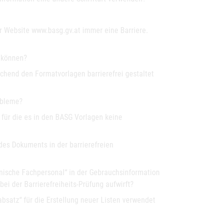
er Website www.basg.gv.at immer eine Barriere.
n können?
echend den Formatvorlagen barrierefrei gestaltet
obleme?
 für die es in den BASG Vorlagen keine
des Dokuments in der barrierefreien
inische Fachpersonal“ in der Gebrauchsinformation
bei der Barrierefreiheits-Prüfung aufwirft?
satz“ für die Erstellung neuer Listen verwendet