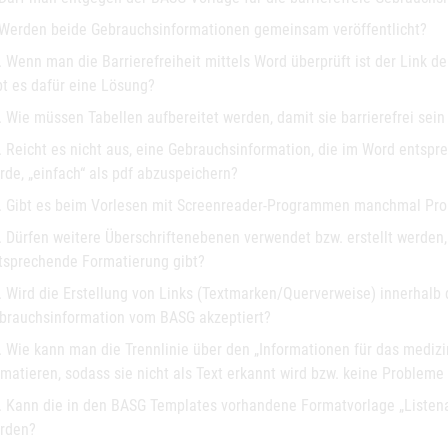
 Werden beide Gebrauchsinformationen gemeinsam veröffentlicht?
. Wenn man die Barrierefreiheit mittels Word überprüft ist der Link d
bt es dafür eine Lösung?
. Wie müssen Tabellen aufbereitet werden, damit sie barrierefrei sei
. Reicht es nicht aus, eine Gebrauchsinformation, die im Word entspr
rde, „einfach“ als pdf abzuspeichern?
. Gibt es beim Vorlesen mit Screenreader-Programmen manchmal Pr
. Dürfen weitere Überschriftenebenen verwendet bzw. erstellt werden,
tsprechende Formatierung gibt?
. Wird die Erstellung von Links (Textmarken/Querverweise) innerhalb 
brauchsinformation vom BASG akzeptiert?
. Wie kann man die Trennlinie über den „Informationen für das mediz
rmatieren, sodass sie nicht als Text erkannt wird bzw. keine Probleme 
. Kann die in den BASG Templates vorhandene Formatvorlage „Listenab
rden?