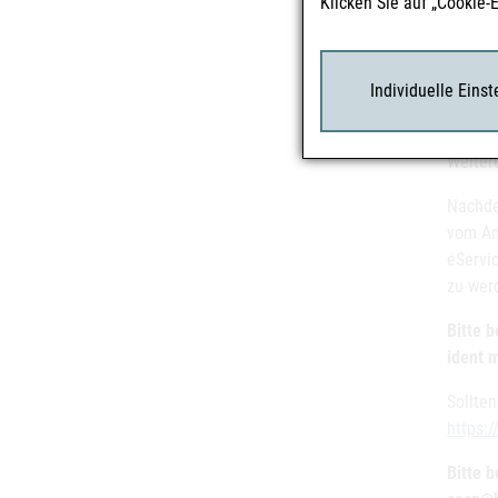
Klicken Sie auf „Cookie-
dem Be
cesp@b
Sie, w
Individuelle Eins
die en
Bitte b
Weiter
Nachde
vom An
eServi
zu wer
Bitte 
ident 
Sollte
https:
Bitte 