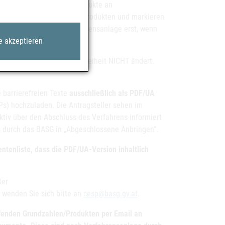
etroffenen Grundzahlen/Produkte an
 RMS/ AT CMS/ Nationalen Produkten und markieren
 beantragen Sie die Verfahrensanlage erst, wenn
rfügung stehen!
e akzeptieren
ne Umstellung auf Barrierefreiheit NICHT ändert.
 barrierefreien Texte
ausschließlich als PDF/UA
Ps) hochzuladen. Die Antragsteller sehen im
ktiv über den Abschluss des Verfahrens informiert
s durch das BASG in „Abgeschlossene Anbringen“.
ntenliste, dass die PDF/UA-Version inhaltlich
ter
wenden Sie sich bitte an
cesp@basg.gv.at
.
ffenden Grundzahlen/Produkten per Email an