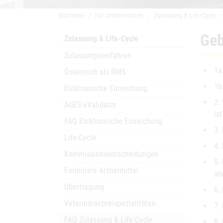
Startseite
Für Unternehmen
Zulassung & Life-Cycle
Geb
Zulassung & Life-Cycle
Zulassungsverfahren
1a
Österreich als RMS
1b
Elektronische Einreichung
2.
AGES eValidator
ist
FAQ Elektronische Einreichung
3.
Life-Cycle
4.
Kommissionsentscheidungen
5.
Formulare Arzneimittel
ab
Übertragung
6.
Veterinärarzneispezialitäten
7.
FAQ Zulassung & Life-Cycle
8.