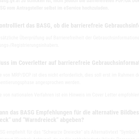
asg.gv.at zu schicken ist, nicht jedoch die barrierefreien PDF/UA D
SG vom Antragsteller selbst im eService hochzuladen.
ontrolliert das BASG, ob die barrierefreie Gebrauchsin
sätzliche Überprüfung auf Barrierefreiheit der Gebrauchsinformationen
ungs-/Registrierungsinhabers.
Muss im Coverletter auf barrierefreie Gebrauchsinform
e von MRP/DCP ist dies nicht erforderlich, dies soll erst im Rahmen 
entierungsphase angesprochen werden.
le von nationalen Verfahren ist ein Hinweis im Cover Letter empfohlen
Kann das BASG Empfehlungen für die alternative Bildb
ieck" und "Warndreieck" abgeben?
G empfiehlt für das "Schwarze Dreiecke" als Alternativtext "Symbol: 