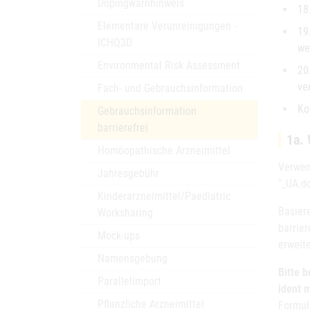
Dopingwarnhinweis
18
Elementare Verunreinigungen -
19
ICHQ3D
we
Environmental Risk Assessment
20
ve
Fach- und Gebrauchsinformation
Ko
Gebrauchsinformation
barrierefrei
1a. 
Homöopathische Arzneimittel
Verwen
Jahresgebühr
"_UA.do
Kinderarzneimittel/Paediatric
Basiere
Worksharing
barrier
Mock-ups
erweite
Namensgebung
Bitte 
Parallelimport
ident 
Pflanzliche Arzneimittel
Formul