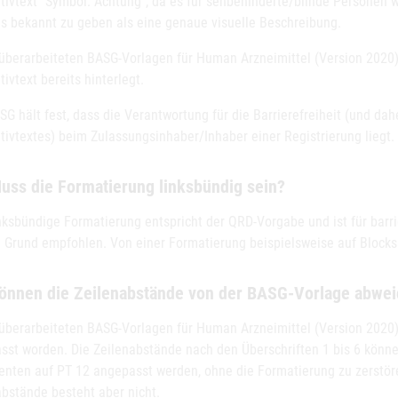
tivtext "Symbol: Achtung", da es für sehbehinderte/blinde Personen w
s bekannt zu geben als eine genaue visuelle Beschreibung.
 überarbeiteten BASG-Vorlagen für Human Arzneimittel (Version 2020)
tivtext bereits hinterlegt.
G hält fest, dass die Verantwortung für die Barrierefreiheit (und da
tivtextes) beim Zulassungsinhaber/Inhaber einer Registrierung liegt.
uss die Formatierung linksbündig sein?
inksbündige Formatierung entspricht der QRD-Vorgabe und ist für barr
 Grund empfohlen. Von einer Formatierung beispielsweise auf Blocks
Können die Zeilenabstände von der BASG-Vorlage abwe
 überarbeiteten BASG-Vorlagen für Human Arzneimittel (Version 2020)
sst worden. Die Zeilenabstände nach den Überschriften 1 bis 6 könne
nten auf PT 12 angepasst werden, ohne die Formatierung zu zerstöre
abstände besteht aber nicht.