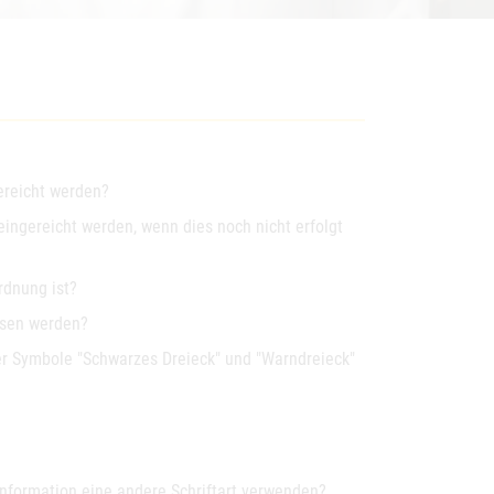
gereicht werden?
ingereicht werden, wenn dies noch nicht erfolgt
rdnung ist?
esen werden?
er Symbole "Schwarzes Dreieck" und "Warndreieck"
information eine andere Schriftart verwenden?