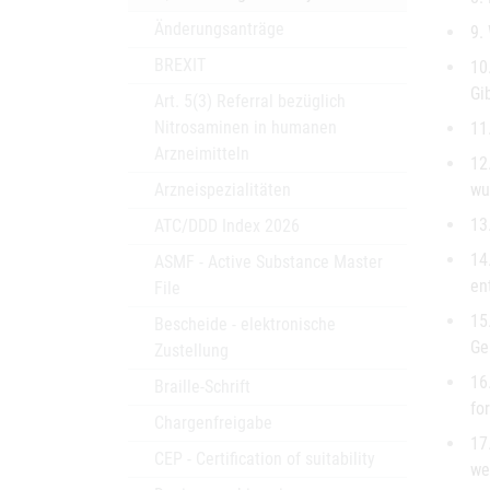
Änderungsanträge
9.
BREXIT
10
Gi
Art. 5(3) Referral bezüglich
Nitrosaminen in humanen
11
Arzneimitteln
12
Arzneispezialitäten
wu
13
ATC/DDD Index 2026
14
ASMF - Active Substance Master
en
File
15
Bescheide - elektronische
Ge
Zustellung
16
Braille-Schrift
fo
Chargenfreigabe
17
CEP - Certification of suitability
we