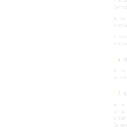
Alterna
Symbol
In den
Alterna
Das BAS
Alterna
6. M
Eine l
diesem
7. 
In den
angepa
Dokume
Zeilen