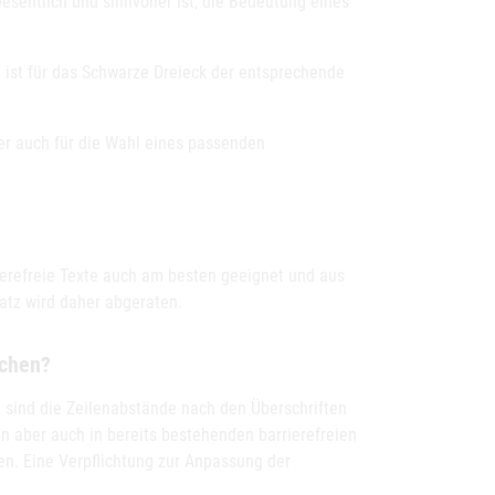
esentlich und sinnvoller ist, die Bedeutung eines
 ist für das Schwarze Dreieck der entsprechende
her auch für die Wahl eines passenden
ierefreie Texte auch am besten geeignet und aus
atz wird daher abgeraten.
ichen?
 sind die Zeilenabstände nach den Überschriften
n aber auch in bereits bestehenden barrierefreien
n. Eine Verpflichtung zur Anpassung der