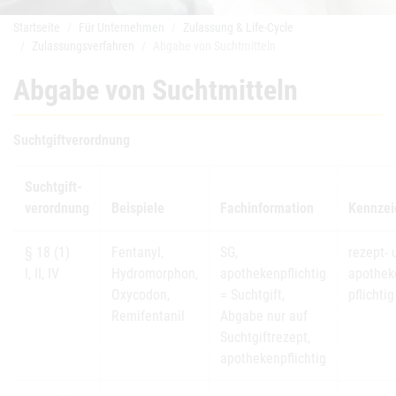
Startseite
Für Unternehmen
Zulassung & Life-Cycle
Zulassungsverfahren
Abgabe von Suchtmitteln
Abgabe von Suchtmitteln
Suchtgiftverordnung
Suchtgift-
verordnung
Beispiele
Fachinformation
Kennzei
§ 18 (1)
Fentanyl,
SG,
rezept- 
I, II, IV
Hydromorphon,
apothekenpflichtig
apothek
Oxycodon,
= Suchtgift,
pflichtig
Remifentanil
Abgabe nur auf
Suchtgiftrezept,
apothekenpflichtig