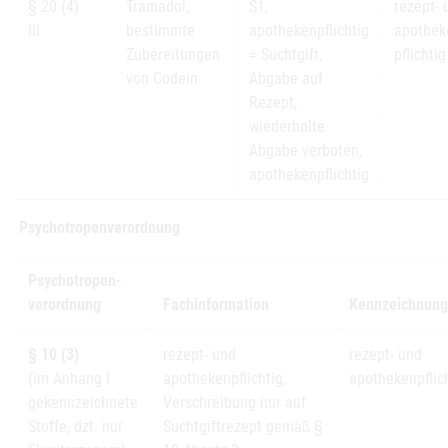
§ 20 (4)
Tramadol,
S1,
rezept- 
III
bestimmte
apothekenpflichtig
apothek
Zubereitungen
= Suchtgift,
pflichtig
von Codein
Abgabe auf
Rezept,
wiederholte
Abgabe verboten,
apothekenpflichtig
Psychotropenverordnung
Psychotropen-
verordnung
Fachinformation
Kennzeichnung
§ 10 (3)
rezept- und
rezept- und
(im Anhang I
apothekenpflichtig,
apothekenpflic
gekennzeichnete
Verschreibung nur auf
Stoffe, dzt. nur
Suchtgiftrezept gemäß §