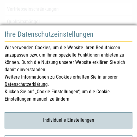
Vertriebseinschränkungen
Qualitätsmängel
Ihre Datenschutzeinstellungen
für Gesundheitsberufe
Wir verwenden Cookies, um die Website Ihren Bedüfnissen
anzupassen bzw. um Ihnen spezielle Funktionen anbieten zu
Sicherheitsinformationen (DHPC)
können. Durch die Nutzung unserer Website erklären Sie sich
Österreichisches Arzneibuch
damit einverstanden.
Weitere Informationen zu Cookies erhalten Sie in unserer
Klinische Prüfungen
Datenschutzerklärung
.
Klicken Sie auf „Cookie-Einstellungen“, um die Cookie-
Einstellungen manuell zu ändern.
für KonsumentInnen
Arzneimittel
Individuelle Einstellungen
Klinische Studien