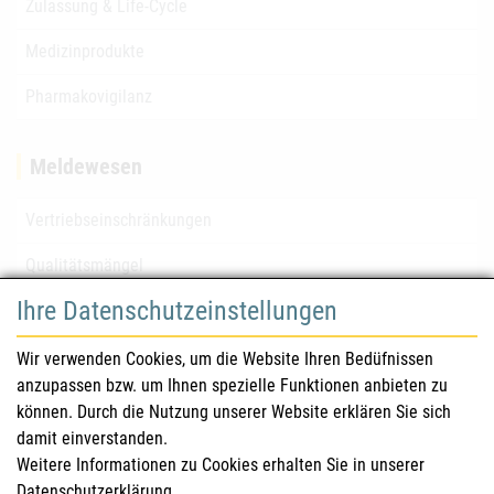
Zulassung & Life-Cycle
Medizinprodukte
Pharmakovigilanz
Meldewesen
Vertriebseinschränkungen
Qualitätsmängel
Ihre Datenschutzeinstellungen
für Gesundheitsberufe
Wir verwenden Cookies, um die Website Ihren Bedüfnissen
anzupassen bzw. um Ihnen spezielle Funktionen anbieten zu
Sicherheitsinformationen (DHPC)
können. Durch die Nutzung unserer Website erklären Sie sich
Österreichisches Arzneibuch
damit einverstanden.
Weitere Informationen zu Cookies erhalten Sie in unserer
Klinische Prüfungen
Datenschutzerklärung
.