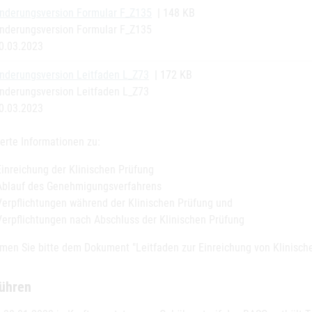
nderungsversion Formular F_Z135
| 148 KB
nderungsversion Formular F_Z135
0.03.2023
nderungsversion Leitfaden L_Z73
| 172 KB
nderungsversion Leitfaden L_Z73
0.03.2023
ierte Informationen zu:
Einreichung der Klinischen Prüfung
Ablauf des Genehmigungsverfahrens
Verpflichtungen während der Klinischen Prüfung und
Verpflichtungen nach Abschluss der Klinischen Prüfung
men Sie bitte dem Dokument "Leitfaden zur Einreichung von Klinische
ühren