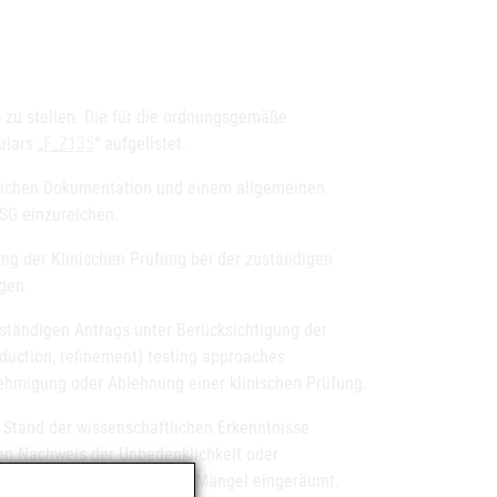
 zu stellen. Die für die ordnungsgemäße
lars „
F_Z135
“ aufgelistet.
erlichen Dokumentation und einem allgemeinen
SG einzureichen.
ng der Klinischen Prüfung bei der zuständigen
gen.
lständigen Antrags unter Berücksichtigung der
eduction, refinement) testing approaches
migung oder Ablehnung einer klinischen Prüfung.
 Stand der wissenschaftlichen Erkenntnisse
den Nachweis der Unbedenklichkeit oder
ne Frist zur Beseitigung der Mängel eingeräumt.