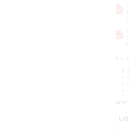
Ä
Ä
3
Ä
Ä
3
Detaill
entneh
Geb