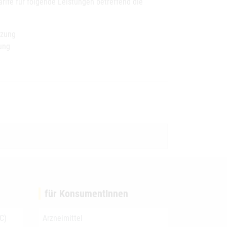
rife für folgende Leistungen betreffend die
tzung
ung
für KonsumentInnen
C)
Arzneimittel