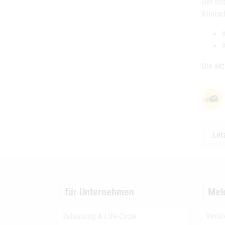
Der mi
Klinisc
Die ak
Let
für Unternehmen
Mel
Zulassung & Life-Cycle
Vertr