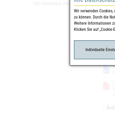
FAQ Zulassung & Life-Cycle
Sollten
Wir verwenden Cookies, 
Genehm
zu können. Durch die Nu
Weitere Informationen z
Ein
Klicken Sie auf „Cookie-
Die el
Europe
Individuelle Eins
Einrei
A
3
L
3
3
Änd