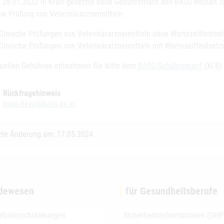
t 28.01.2022 in Kraft gesetzte neue Gebührentarif des BASG enthält Ta
he Prüfung von Veterinärarzneimitteln:
Klinische Prüfungen von Veterinärarzneimitteln ohne Wartezeitfestse
Klinische Prüfungen von Veterinärarzneimitteln mit Wartezeitfestsetz
tuellen Gebühren entnehmen Sie bitte dem
BASG Gebührentarif
(XI.8).
Rückfragehinweis
basg-heve@basg.gv.at
zte Änderung am: 17.05.2024
dewesen
für Gesundheitsberufe
iebseinschränkungen
Sicherheitsinformationen (DHP