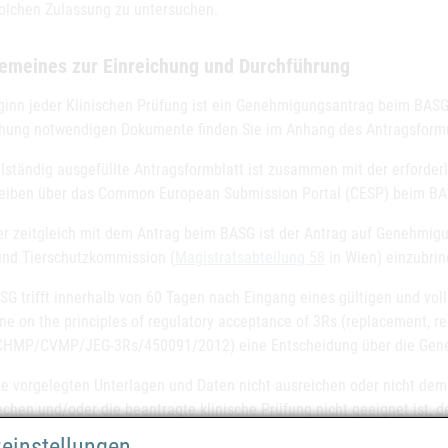
solchen Zulassung zu untersuchen.
gemeines zur Einreichung und Durchführung
ginn jeder Klinischen Prüfung ist ein Genehmigungsantrag beim BASG
chung notwendigen Dokumente finden Sie im Anhang des Antragsformu
llständig ausgefüllte Antragsformblatt ist zusammen mit der erford
eiben über das Common European Submission Portal (CESP) beim BA
er zeitgleich mit dem Antrag beim BASG ist der Antrag auf Genehmigu
 und Tierschutzkommission (
Magistratsabteilung 58
in Wien) einzubrin
SG trifft innerhalb von 60 Tagen nach Eingang eines gültigen und vol
ne on the principles of regulatory acceptance of 3Rs (replacement, r
HMP/CVMP/JEG-3Rs/450091/2012) eine Entscheidung über die Geneh
die vorgelegten Unterlagen und Daten nicht ausreichen oder nicht dem
echen und/oder die beantragte klinische Prüfung nicht geeignet ist, 
keit eines Tierarzneimittels zu erbringen, wird dem Antragsteller ei
zeinstellungen