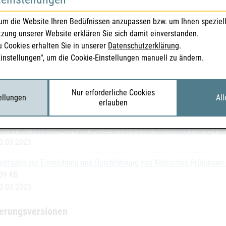
 innerhalb dieser Frist die geforderten Unterlagen nicht oder unvolls
um die Website Ihren Bedüfnissen anzupassen bzw. um Ihnen speziel
igung versagt.
tzung unserer Website erklären Sie sich damit einverstanden.
u Cookies erhalten Sie in unserer
Datenschutzerklärung
.
reichung
Einstellungen“, um die Cookie-Einstellungen manuell zu ändern.
ektronische Einreichung des Antrages samt den Unterlagen und allg
an Submission Portal (CESP). Nähere Informationen zur Einreichung 
Nur erforderliche Cookies
tellungen
chung
.
All
erlauben
ntrag auf Genehmigung zur Durchführung einer Klinischen Prüfung ve
0.03.2023
eitfaden zur Einreichung und Durchführung von Klinischen Prüfungen 
39 KB
0.03.2023
erungsversionen