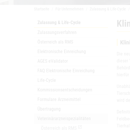
Startseite
Für Unternehmen
Zulassung & Life-Cycle
Kli
Zulassung & Life-Cycle
Zulassungsverfahren
Kli
Österreich als RMS
Elektronische Einreichung
Die neu
dieser
AGES eValidator
Behörde
FAQ Elektronische Einreichung
hierfü
Life-Cycle
Unabhä
Kommissionsentscheidungen
Tiersc
Formulare Arzneimittel
wird d
Übertragung
Definit
Veterinärarzneispezialitäten
Feldbe
Tierha
open_in_new
Österreich als RMS