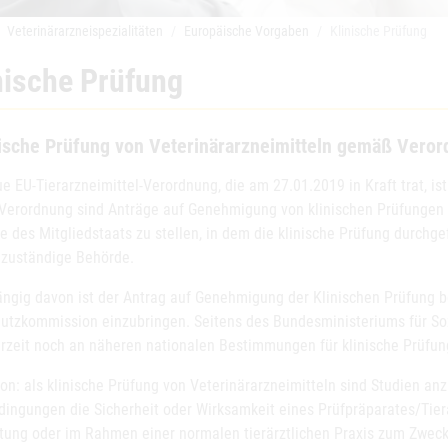
Veterinärarzneispezialitäten
Europäische Vorgaben
Klinische Prüfung
nische Prüfung
nische Prüfung von Veterinärarzneimitteln gemäß Veror
e EU-Tierarzneimittel-Verordnung, die am 27.01.2019 in Kraft trat, is
 Verordnung sind Anträge auf Genehmigung von klinischen Prüfungen 
 des Mitgliedstaats zu stellen, in dem die klinische Prüfung durchgef
r zuständige Behörde.
ngig davon ist der Antrag auf Genehmigung der Klinischen Prüfung be
hutzkommission einzubringen. Seitens des Bundesministeriums für So
erzeit noch an näheren nationalen Bestimmungen für klinische Prüfun
ion: als klinische Prüfung von Veterinärarzneimitteln sind Studien an
dingungen die Sicherheit oder Wirksamkeit eines Prüfpräparates/Tie
ltung oder im Rahmen einer normalen tierärztlichen Praxis zum Zwec