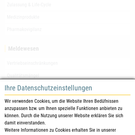
Zulassung & Life-Cycle
Medizinprodukte
Pharmakovigilanz
Meldewesen
Vertriebseinschränkungen
Qualitätsmängel
Ihre Datenschutzeinstellungen
für Gesundheitsberufe
Wir verwenden Cookies, um die Website Ihren Bedüfnissen
anzupassen bzw. um Ihnen spezielle Funktionen anbieten zu
Sicherheitsinformationen (DHPC)
können. Durch die Nutzung unserer Website erklären Sie sich
Österreichisches Arzneibuch
damit einverstanden.
Weitere Informationen zu Cookies erhalten Sie in unserer
Klinische Prüfungen