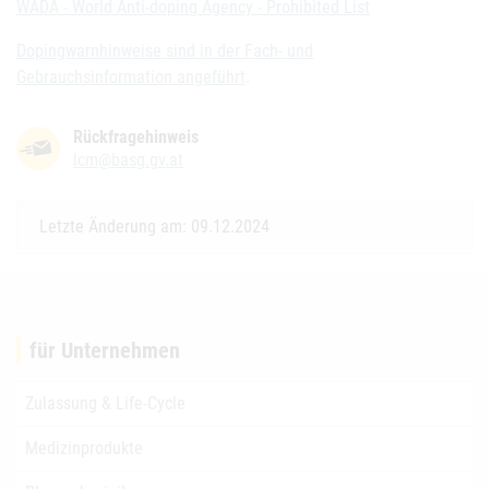
WADA - World Anti-doping Agency - Prohibited List
Dopingwarnhinweise sind in der Fach- und
Gebrauchsinformation angeführt
.
Rückfragehinweis
lcm@basg.gv.at
Letzte Änderung am: 09.12.2024
für Unternehmen
Zulassung & Life-Cycle
Medizinprodukte