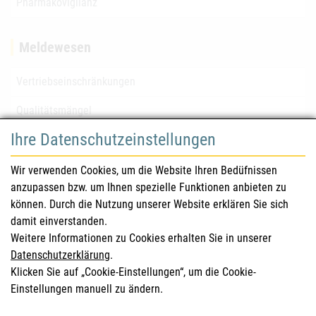
Pharmakovigilanz
Meldewesen
Vertriebseinschränkungen
Qualitätsmängel
Ihre Datenschutzeinstellungen
für Gesundheitsberufe
Wir verwenden Cookies, um die Website Ihren Bedüfnissen
anzupassen bzw. um Ihnen spezielle Funktionen anbieten zu
Sicherheitsinformationen (DHPC)
können. Durch die Nutzung unserer Website erklären Sie sich
Österreichisches Arzneibuch
damit einverstanden.
Weitere Informationen zu Cookies erhalten Sie in unserer
Klinische Prüfungen
Datenschutzerklärung
.
Klicken Sie auf „Cookie-Einstellungen“, um die Cookie-
Einstellungen manuell zu ändern.
für KonsumentInnen