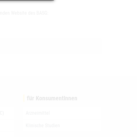
genden Website des BASG:
für KonsumentInnen
C)
Arzneimittel
Klinische Studien