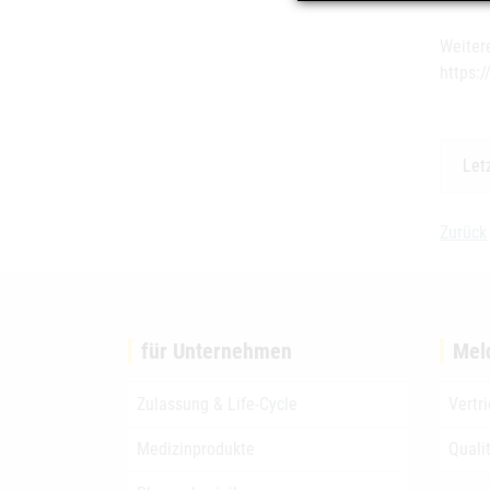
Weiter
https:
Let
Zurück
für Unternehmen
Mel
Zulassung & Life-Cycle
Vertr
Medizinprodukte
Quali