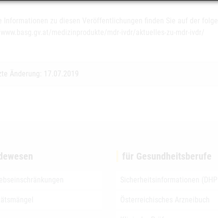
e Informationen zu diesen Veröffentlichungen finden Sie auf der fol
//www.basg.gv.at/medizinprodukte/mdr-ivdr/aktuelles-zu-mdr-ivdr/
zte Änderung: 17.07.2019
dewesen
für Gesundheitsberufe
iebseinschränkungen
Sicherheitsinformationen (DHP
tätsmängel
Österreichisches Arzneibuch