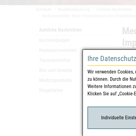
Startseite
Marktbeobachtung
Amtliche Nachrichten
Medizinprodukte: Neue Informationen zum Implantationsa
Med
Amtliche Nachrichten
Imp
Kurzmeldungen
Humanarzneimittel
der
Ihre Datenschut
Tierarzneimittel
Blut und Gewebe
Kurzme
Wir verwenden Cookies, 
zu können. Durch die Nu
Medizinprodukte
Weitere Informationen z
Illegalitäten
Klicken Sie auf „Cookie-
Individuelle Eins