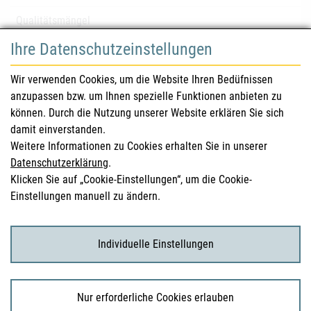
Qualitätsmängel
Ihre Datenschutzeinstellungen
für Gesundheitsberufe
Wir verwenden Cookies, um die Website Ihren Bedüfnissen
anzupassen bzw. um Ihnen spezielle Funktionen anbieten zu
Sicherheitsinformationen (DHPC)
können. Durch die Nutzung unserer Website erklären Sie sich
Österreichisches Arzneibuch
damit einverstanden.
Weitere Informationen zu Cookies erhalten Sie in unserer
Klinische Prüfungen
Datenschutzerklärung
.
Klicken Sie auf „Cookie-Einstellungen“, um die Cookie-
Einstellungen manuell zu ändern.
für KonsumentInnen
Arzneimittel
Individuelle Einstellungen
Klinische Studien
Nur erforderliche Cookies erlauben