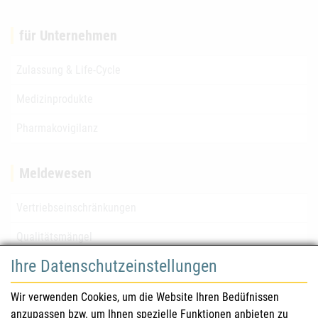
für Unternehmen
Zulassung & Life-Cycle
Medizinprodukte
Pharmakovigilanz
Meldewesen
Vertriebseinschränkungen
Qualitätsmängel
Ihre Datenschutzeinstellungen
für Gesundheitsberufe
Wir verwenden Cookies, um die Website Ihren Bedüfnissen
anzupassen bzw. um Ihnen spezielle Funktionen anbieten zu
Sicherheitsinformationen (DHPC)